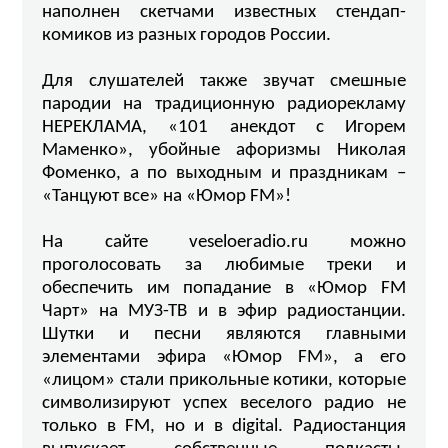
наполнен скетчами известных стендап-
комиков из разных городов России.
Для слушателей также звучат смешные
пародии на традиционную радиорекламу
НЕРЕКЛАМА, «101 анекдот с Игорем
Маменко», убойные афоризмы Николая
Фоменко, а по выходным и праздникам –
«Танцуют все» на «Юмор FM»!
На сайте
veseloeradio.ru
можно
проголосовать за любимые треки и
обеспечить им попадание в «Юмор FM
Чарт» на МУЗ-ТВ и в эфир радиостанции.
Шутки и песни являются главными
элементами эфира «Юмор FM», а его
«лицом» стали прикольные котики, которые
символизируют успех веселого радио не
только в FM, но и в digital. Радиостанция