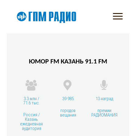
ЮМОР FM КАЗАНЬ 91.1 FM
3.3 млн /
39 985
13 наград
71.6 тыс.
городов
премии
Россия /
вещания
РАДИОМАНИЯ
Казань
ежедневная
аудитория