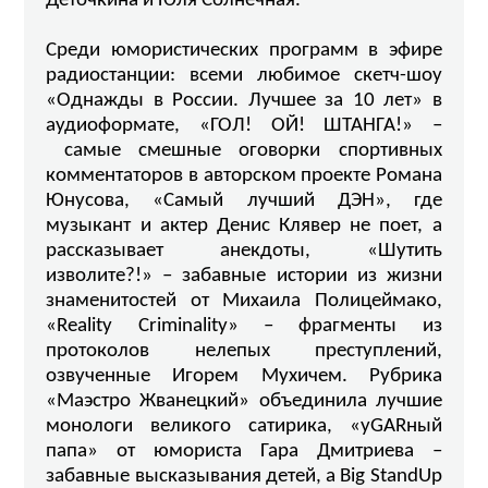
Деточкина и Юля Солнечная.
Среди юмористических программ в эфире
радиостанции: всеми любимое скетч-шоу
«Однажды в России. Лучшее за 10 лет» в
аудиоформате, «ГОЛ! ОЙ! ШТАНГА!» –
самые смешные оговорки спортивных
комментаторов в авторском проекте Романа
Юнусова, «Самый лучший ДЭН», где
музыкант и актер Денис Клявер не поет, а
рассказывает анекдоты, «Шутить
изволите?!» – забавные истории из жизни
знаменитостей от Михаила Полицеймако,
«Reality Criminality» – фрагменты из
протоколов нелепых преступлений,
озвученные Игорем Мухичем. Рубрика
«Маэстро Жванецкий» объединила лучшие
монологи великого сатирика, «уGARный
папа» от юмориста Гара Дмитриева –
забавные высказывания детей, а Big StandUp