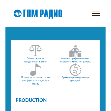
Полная гарантия
Команда профессионалов с
юридической чистоты
многолетним опытом работы
Производство аудиоспотов
Срочное производство до
всех форматов под любую
трёх дней
задачу
PRODUCTION