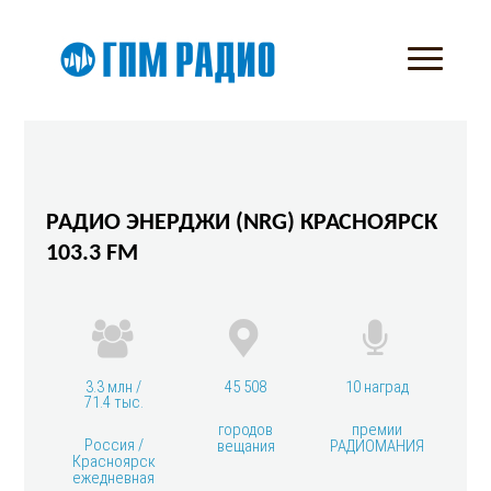
РАДИО ЭНЕРДЖИ (NRG) КРАСНОЯРСК
103.3 FM
3.3 млн /
45 508
10 наград
71.4 тыс.
городов
премии
Россия /
вещания
РАДИОМАНИЯ
Красноярск
ежедневная