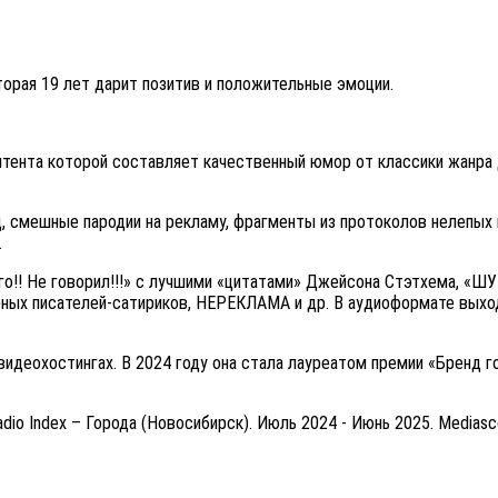
орая 19 лет дарит позитив и положительные эмоции.
тента которой составляет качественный юмор от классики жанра 
д, смешные пародии на рекламу, фрагменты из протоколов нелепых 
.
о!! Не говорил!!!» с лучшими «цитатами» Джейсона Стэтхема, «Ш
рных писателей-сатириков, НЕРЕКЛАМА и др. В аудиоформате выход
видеохостингах. В 2024 году она стала лауреатом премии «Бренд г
Radio Index – Города (Новосибирск). Июль 2024 - Июнь 2025. Medias