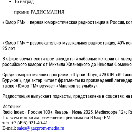
16 наград
премии РАДИОМАНИЯ
«Юмор FM» – первая юмористическая радиостанция в России, кот
«Юмор FM» – развлекательно-музыкальная радиостанция, 40% кон
25 лет.
В эфире звучат скетч-шоу, анекдоты и забавные истории от звез
российского юмора: от Михаила Жванецкого до Николая Фоменко
Среди юмористических программ: «Шутки Шоу», #2ЮЛИ, «Я! Таког
Бурунов!», где актер читает фрагменты из произведений легенда
также «Юмор FM» вручает «Миллион за улыбку».
Радиостанция выпускает подкасты, представлена в соцсетях, на 
Источник:
Radio Index - Россия 100+. Январь - Июнь 2025. Mediascope 12+; 
По всем вопросам размещения рекламы на Юмор FM
тел. +7 (495) 921-40-41
E-mail:
sales@gazprom-media.ru