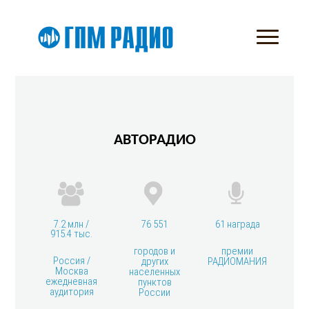
АВТОРАДИО
7.2 млн /
76 551
61 награда
915.4 тыс.
городов и
премии
Россия /
других
РАДИОМАНИЯ
Москва
населенных
ежедневная
пунктов
аудитория
России