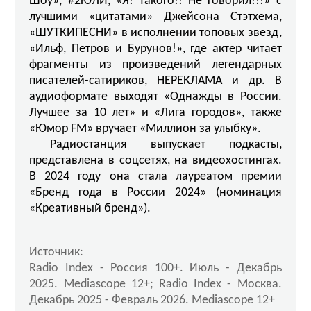
Шоу», #2ЮЛИ, «Я! Такого!! Не говорил!!!» с
лучшими «цитатами» Джейсона Стэтхема,
«ШУТКИПЕСНИ» в исполнении топовых звезд,
«Ильф, Петров и Бурунов!», где актер читает
фрагменты из произведений легендарных
писателей-сатириков, НЕРЕКЛАМА и др. В
аудиоформате выходят «Однажды в России.
Лучшее за 10 лет» и «Лига городов», также
«Юмор FM» вручает «Миллион за улыбку».
Радиостанция выпускает подкасты,
представлена в соцсетях, на видеохостингах.
В 2024 году она стала лауреатом премии
«Бренд года в России 2024» (номинация
«Креативный бренд»).
Источник:
Radio Index - Россия 100+. Июль - Декабрь
2025. Mediascope 12+; Radio Index - Москва.
Декабрь 2025 - Февраль 2026. Mediascope 12+