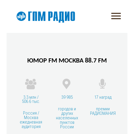
ЮМОР FM МОСКВА 88.7 FM
3.3 млн /
39 985
17 наград
506.6 тыс.
городов и
премии
Россия /
других
РАДИОМАНИЯ
Москва
населенных
ежедневная
пунктов
аудитория
России