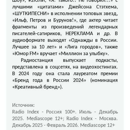
Шоу», #2ЮЛИ, «Я! Такого!! Не говорил!!!» с
лучшими «цитатами» Джейсона Стэтхема,
«ШУТКИПЕСНИ» в исполнении топовых звезд,
«Ильф, Петров и Бурунов!», где актер читает
фрагменты из произведений легендарных
писателей-сатириков, НЕРЕКЛАМА и др. В
аудиоформате выходят «Однажды в России.
Лучшее за 10 лет» и «Лига городов», также
«Юмор FM» вручает «Миллион за улыбку».
Радиостанция выпускает подкасты,
представлена в соцсетях, на видеохостингах.
В 2024 году она стала лауреатом премии
«Бренд года в России 2024» (номинация
«Креативный бренд»).
Источник:
Radio Index - Россия 100+. Июль - Декабрь
2025. Mediascope 12+; Radio Index - Москва.
Декабрь 2025 - Февраль 2026. Mediascope 12+