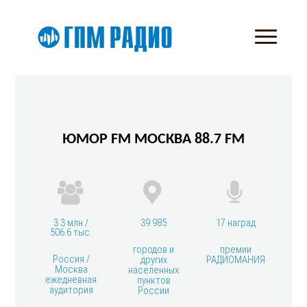
ЮМОР FM МОСКВА 88.7 FM
3.3 млн /
39 985
17 наград
506.6 тыс.
городов и
премии
Россия /
других
РАДИОМАНИЯ
Москва
населенных
ежедневная
пунктов
аудитория
России