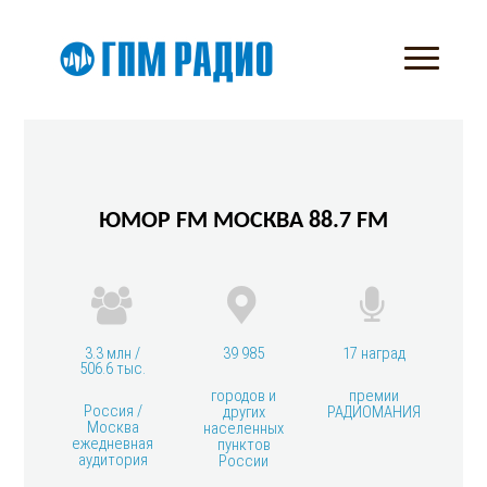
ЮМОР FM МОСКВА 88.7 FM
3.3 млн /
39 985
17 наград
506.6 тыс.
городов и
премии
Россия /
других
РАДИОМАНИЯ
Москва
населенных
ежедневная
пунктов
аудитория
России