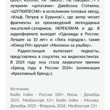
Шоу», #2ЮЛИ, «Я! Такого!! Не говорил!!!» с
лучшими «цитатами» Джейсона Стэтхема,
«ШУТКИПЕСНИ» в исполнении топовых звезд,
«Ильф, Петров и Бурунов!», где актер читает
фрагменты из произведений легендарных
писателей-сатириков, НЕРЕКЛАМА и др. В
аудиоформате выходят «Однажды в России.
Лучшее за 10 лет» и «Лига городов», также
«Юмор FM» вручает «Миллион за улыбку».
Радиостанция выпускает подкасты,
представлена в соцсетях, на видеохостингах.
В 2024 году она стала лауреатом премии
«Бренд года в России 2024» (номинация
«Креативный бренд»).
Источник:
Radio Index - Россия 100+. Июль - Декабрь
2025. Mediascope 12+; Radio Index - Москва.
Декабрь 2025 - Февраль 2026. Mediascope 12+