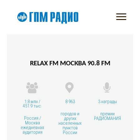
RELAX FM МОСКВА 90.8 FM
1.8 млн /
8 963
3 награды
451.9 тыс.
городов и
премии
Россия /
других
РАДИОМАНИЯ
Москва
населенных
ежедневная
пунктов
аудитория
России