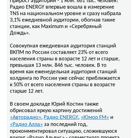
Прирост аудитории - 1 млн. 661 тыс. человек!
Радио ENERGY впервые вошла в измерение
TNS на национальном уровне и сразу набрала
3,1% ежедневной аудитории, обогнав такие
станции, как Maximum и «Серебряный
Дождь».
Совокупная ежедневная аудитория станций
ВКПМ по России составляет 23% от всего
населения страны в возрасте 12 лет и старше,
превышая 13 млн. 846 тыс. человек. В то
время как еженедельная аудитория станций
холдинга по России уже сейчас приближается
к 50% от всего населения страны в возрасте
старше 12 лет.
В своем докладе Юрий Костин также
обрисовал яркую картину достижений
«Авторадио»
Радио ENERGY
«Юмор FM»
,
,
и
«Радио Алла»
за последний год,
прокомментировал ситуацию, сложившуюся
вокруг «Радио Альянс» - совместного проекта