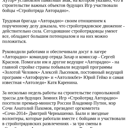
Хутор» установлен памятный знак, на котором указано, что в
строительстве важных объектов будущих Игр участвовали
бойцы «Стройотряда Авторадио».
Трудовая бригада «Авторадио» своим отношением к
порученному делу доказала, что стройотрядовское движение -
действительно сила. Сегодняшние стройотрядовцы умеют
все, обладают большим потенциалом и на них можно
положиться.
Руководили работами и обеспечивали досуг в лагере
«Авторадио» командир отряда Захар и комиссар - Сергей
Краснов. Помогали им и другие ведущие «Авторадио» - на
главной стройке страны побывали ведущий программы
«Золотой Человек» Алексей Лысенков, постоянный ведущий
программ «Автофорум» и «Автоликбез» Юрий Гейко и самая
известная «Автоледи» Катя Каренина.
За несколько недель работы на строительстве горнолыжной
трассы для будущих Зимних Игр «Стройотряд Авторадио»
посетили премьер-министр России Владимир Путин, мэр
Сочи Анатолий Пахомов, президент оргкомитета
«Сочи-2014» Дмитрий Чернышенко. Были и звездные
волонтеры, которые работали вместе с бойцами и участвовали
в стройотрядовских развлечениях - за три смены в