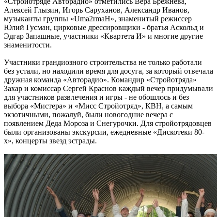
«Стройотряде Авторадио» отметились Вера Брежнева,
Алексей Глызин, Игорь Саруханов, Александр Иванов,
музыканты группы «Uma2rmaH», знаменитый режиссер
Юлий Гусман, цирковые дрессировщики - братья Аскольд и
Эдгар Запашные, участники «Квартета И» и многие другие
знаменитости.
Участники грандиозного строительства не только работали
без устали, но находили время для досуга, за который отвечала
дружная команда «Авторадио». Командир «Стройотряда»
Захар и комиссар Сергей Краснов каждый вечер придумывали
для участников развлечения и игры - не обошлось и без
выбора «Мистера» и «Мисс Стройотряд», КВН, а самым
экзотичными, пожалуй, были новогодние вечера с
появлением Деда Мороза и Снегурочки. Для стройотрядовцев
были организованы экскурсии, ежедневные «Дискотеки 80-
х», концерты звезд эстрады.