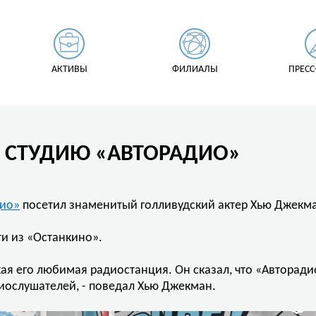
АКТИВЫ
ФИЛИАЛЫ
ПРЕСС
 СТУДИЮ «АВТОРАДИО»
дио»
посетил знаменитый голливудский актер Хью Джекман
ти из «Останкино».
акая его любимая радиостанция. Он сказал, что «Авторади
иослушателей, - поведал Хью Джекман.