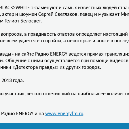
LACK2WHITE экзаменуют и самых известных людей страны.
 актер и шоумен Сергей Светлаков, певец и музыкант Ми
м Гелиот Белосвет.
вопросов, а правдивость ответов определяет настоящий 
 не всем удается его пройти, а некоторые и вовсе в посл
авды» на сайте Радио ENERGY ведется прямая трансляция
ки. Общение с ними осуществляется при помощи видеосв
тники «Детектора правды» из других городов.
 2013 года.
ан участник, честно ответивший на наибольшее количес
е Радио ENERGY и на
www.energyfm.ru
.