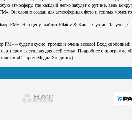
обую атмосферу, где каждый легко забудет о рутине, ведь вокру
FM». Он словно создан для атмосферных фото и теплых момент
ор FM». На сцену выйдут Filatov & Karas, Султан Лагучев, G
р FM» – будет вкусно, громко и очень весело! Вход свободный,
артнером фестиваля для всей семьи. Подробнее о программе «В
входит в «Газпром-Медиа Холдинг»).