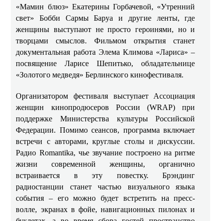
«Мамин блюз» Екатерины Горбачевой, «Утренний
свет» Бобби Сармы Баруа и другие ленты, где
женщины выступают не просто героинями, но и
творцами смыслов. Фильмом открытия станет
документальная работа Элема Климова «Лариса» –
посвящение Ларисе Шепитько, обладательнице
«Золотого медведя» Берлинского кинофестиваля.
Организатором фестиваля выступает Ассоциация
женщин кинопродюсеров России (WRAP) при
поддержке Министерства культуры Российской
Федерации. Помимо сеансов, программа включает
встречи с авторами, круглые столы и дискуссии.
Радио Romantika, чье звучание построено на ритме
жизни современной женщины, органично
встраивается в эту повестку. Брэндинг
радиостанции станет частью визуального языка
события – его можно будет встретить на пресс-
волле, экранах в фойе, навигационных пилонах и
буклетах, а во время сбора гостей пространство