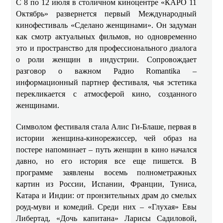
С 8 по 12 июля в столичном киноцентре «КАРО 11
Октябрь» развернется первый Международный
кинофестиваль «Сделано женщинами». Он задуман
как смотр актуальных фильмов, но одновременно
это и пространство для профессионального диалога
о роли женщин в индустрии. Сопровождает
разговор о важном Радио Romantika –
информационный партнер фестиваля, чья эстетика
перекликается с атмосферой кино, созданного
женщинами.
Символом фестиваля стала Алис Ги-Блаше, первая в
истории женщина-кинорежиссер, чей образ на
постере напоминает – путь женщин в кино начался
давно, но его история все еще пишется. В
программе заявлены восемь полнометражных
картин из России, Испании, Франции, Туниса,
Катара и Индии: от пронзительных драм до смелых
роуд-муви и комедий. Среди них – «Глухая» Евы
Либертад, «Дочь капитана» Ларисы Садиловой,