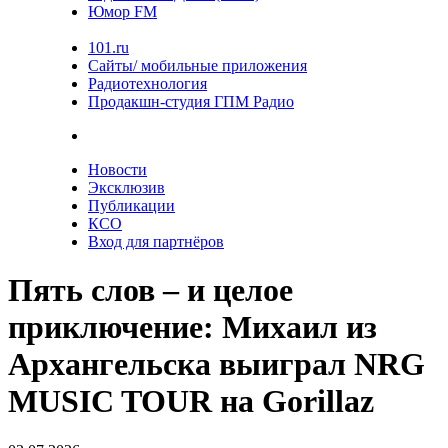
Юмор FM
101.ru
Сайты/ мобильные приложения
Радиотехнология
Продакшн-студия ГПМ Радио
Новости
Эксклюзив
Публикации
КСО
Вход для партнёров
Пять слов – и целое
приключение: Михаил из
Архангельска выиграл NRG
MUSIC TOUR на Gorillaz