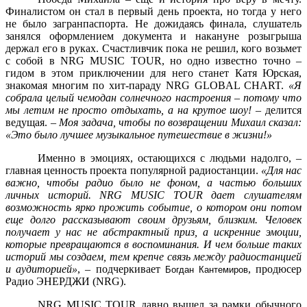
Финалистом он стал в первый день проекта, но тогда у него
не было загранпаспорта. Не дожидаясь финала, слушатель
занялся оформлением документа и накануне розыгрыша
держал его в руках. Счастливчик пока не решил, кого возьмет
с собой в NRG MUSIC TOUR, но одно известно точно –
гидом в этом приключении для него станет Катя Юрская,
знакомая многим по хит-параду NRG GLOBAL CHART.
«Я
собрала целый чемодан солнечного настроения – потому что
мы летим не просто отдыхать, а на крутое шоу!
– делится
ведущая. –
Моя задача, чтобы по возвращении Михаил сказал:
«Это было лучшее музыкальное путешествие в жизни!»
Именно в эмоциях, остающихся с людьми надолго, –
главная ценность проекта популярной радиостанции.
«Для нас
важно, чтобы радио было не фоном, а частью больших
личных историй. NRG MUSIC TOUR дает слушателям
возможность ярко прожить событие, о котором они потом
еще долго рассказывают своим друзьям, близким. Человек
получает у нас не абстрактный приз, а искренние эмоции,
которые превращаются в воспоминания. И чем больше таких
историй мы создаем, тем крепче связь между радиостанцией
и аудиторией»
, – подчеркивает
, продюсер
Богдан Кантемиров
Радио ЭНЕРДЖИ (NRG).
NRG MUSIC TOUR давно вышел за рамки обычного