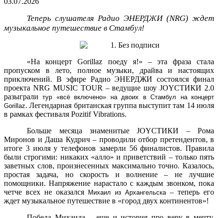
03.07.2026
Теперь слушателя Радио ЭНЕРДЖИ (NRG) ждет
музыкальное путешествие в Стамбул!
«На концерт Gorillaz поеду я!» – эта фраза стала
пропуском в лето, полное музыки, драйва и настоящих
приключений. В эфире Радио ЭНЕРДЖИ состоялся финал
проекта NRG MUSIC TOUR – ведущие шоу JOYСТИКИ 2.0
разыграли
тур «всё включено» на двоих в Стамбул на концерт
. Легендарная британская группа выступит там 14 июля
Gorillaz
в рамках фестиваля Pozitif Vibrations.
Больше месяца знаменитые JOYСТИКИ – Рома
Миронов и Даша Кудрич – проводили отбор претендентов, в
итоге 3 июля у телефонов замерли 56 финалистов. Правила
были строгими: никаких «алло» и приветствий – только пять
заветных слов, произнесенных максимально точно. Казалось,
простая задача, но скорость и волнение – не лучшие
помощники. Напряжение нарастало с каждым звонком, пока
четче всех не оказался
– теперь его
Михаил из Архангельска
ждет музыкальное путешествие в «город двух континентов»!
Победа Михаила – еще и история про веру в мечту.