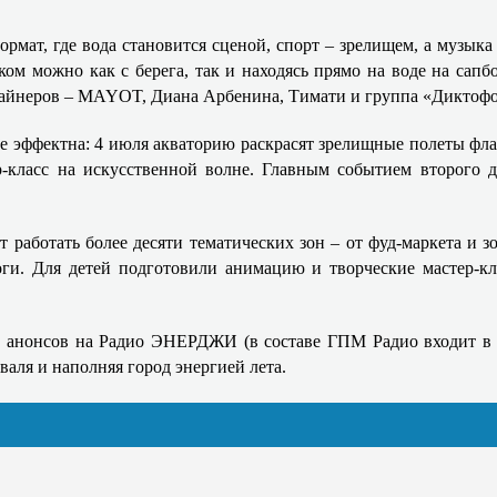
рмат, где вода становится сценой, спорт – зрелищем, а музык
ом можно как с берега, так и находясь прямо на воде на сапбо
лайнеров – MAYOT, Диана Арбенина, Тимати и группа «Диктоф
е эффектна: 4 июля акваторию раскрасят зрелищные полеты фл
‑класс на искусственной волне. Главным событием второго дн
т работать более десяти тематических зон – от фуд‑маркета и
оги. Для детей подготовили анимацию и творческие мастер‑
з анонсов на Радио ЭНЕРДЖИ (в составе ГПМ Радио входит в
валя и наполняя город энергией лета.