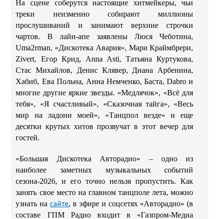
На сцене соберутся настоящие хитмейкеры, чьи
треки неизменно собирают миллионы
прослушиваний и занимают верхние строчки
чартов. В лайн-апе заявлены Люся Чеботина,
Uma2rman, «Дискотека Авария», Мари Краймбрери,
Zivert, Егор Крид, Anna Asti, Татьяна Куртукова,
Стас Михайлов, Денис Клявер, Диана Арбенина,
Хабиб, Ева Польна, Анна Немченко, Баста, Dabro и
многие другие яркие звезды. «Медлячок», «Всё для
тебя», «Я счастливый», «Сказочная тайга», «Весь
мир на ладони моей», «Танцпол везде» и еще
десятки крутых хитов прозвучат в этот вечер для
гостей.
«Большая Дискотека Авторадио» – одно из
наиболее заметных музыкальных событий
сезона-2026, и его точно нельзя пропустить. Как
занять свое место на главном танцполе лета, можно
узнать на
, в эфире и соцсетях «Авторадио» (в
сайте
составе ГПМ Радио входит в «Газпром-Медиа