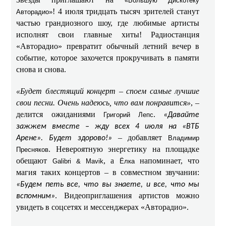
«Большую Дискотеку
! 4 июля тридцать тысяч зрителей станут
Авторадио»
частью грандиозного шоу, где любимые артисты
исполнят свои главные хиты! Радиостанция
«Авторадио» превратит обычный летний вечер в
событие, которое захочется прокручивать в памяти
снова и снова.
«Будет блестящий концерт – споем самые лучшие
свои песни. Очень надеюсь, что вам понравится»
, –
делится ожиданиями
.
Григорий Лепс
«Давайте
зажжем вместе – жду всех 4 июля на «ВТБ
– добавляет
Арене». Будет здорово!»
Владимир
. Невероятную энергетику на площадке
Пресняков
обещают
, а
напоминает, что
Galibri & Mavik
Ёлка
магия таких концертов – в совместном звучании:
«Будем петь все, что вы знаете, и все, что мы
. Видеоприглашения артистов можно
вспомним»
увидеть в соцсетях и мессенджерах «Авторадио».