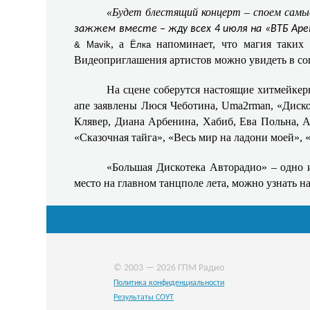
«Будет блестящий концерт – споем самые
зажжем вместе – жду всех 4 июля на «ВТБ Аре
, а
напоминает, что магия таких 
& Mavik
Ёлка
Видеоприглашения артистов можно увидеть в со
На сцене соберутся настоящие хитмейкер
апе заявлены Люся Чеботина, Uma2rman, «Дискот
Клявер, Диана Арбенина, Хабиб, Ева Польна, Ан
«Сказочная тайга», «Весь мир на ладони моей», «
«Большая Дискотека Авторадио» – одно и
место на главном танцполе лета, можно узнать н
© 2003 — 2026 ГПМ Радио
Политика конфиденциальности
Результаты СОУТ