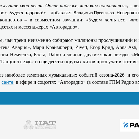
 лучшие свои песни. Очень надеюсь, что вам понравится»
, – д
– добавляет
. Невероят
не». Будет здорово!»
Владимир Пресняков
концертов – в совместном звучании:
«Будем петь все, что
цсетях и мессенджерах «Авторадио».
ы, чьи треки неизменно собирают миллионы прослушиваний и з
ека Авария», Мари Краймбрери, Zivert, Егор Крид, Anna Asti,
на Немченко, Баста, Dabro и многие другие яркие звезды. «Ме
Танцпол везде» и еще десятки крутых хитов прозвучат в этот веч
з наиболее заметных музыкальных событий сезона-2026, и его 
а
, в эфире и соцсетях «Авторадио» (в составе ГПМ Радио 
сайте