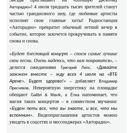
«Большую Дискотеку
! 4 июля тридцать тысяч зрителей станут
Авторадио»
частью грандиозного шоу, где любимые артисты
исполнят свои главные хиты! Радиостанция
«Авторадио» превратит обычный летний вечер в
событие, которое захочется прокручивать в памяти
снова и снова.
«Будет блестящий концерт – споем самые лучшие
свои песни. Очень надеюсь, что вам понравится»
, –
делится ожиданиями
.
Григорий Лепс
«Давайте
зажжем вместе – жду всех 4 июля на «ВТБ
– добавляет
Арене». Будет здорово!»
Владимир
. Невероятную энергетику на площадке
Пресняков
обещают
, а
напоминает, что
Galibri & Mavik
Ёлка
магия таких концертов – в совместном звучании:
«Будем петь все, что вы знаете, и все, что мы
. Видеоприглашения артистов можно
вспомним»
увидеть в соцсетях и мессенджерах «Авторадио».