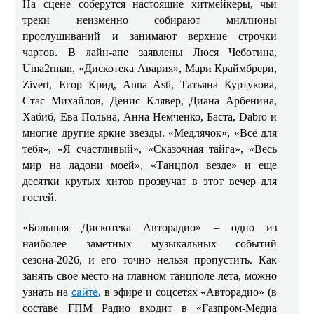
На сцене соберутся настоящие хитмейкеры, чьи
треки неизменно собирают миллионы
прослушиваний и занимают верхние строчки
чартов. В лайн-апе заявлены Люся Чеботина,
Uma2rman, «Дискотека Авария», Мари Краймбрери,
Zivert, Егор Крид, Anna Asti, Татьяна Куртукова,
Стас Михайлов, Денис Клявер, Диана Арбенина,
Хабиб, Ева Польна, Анна Немченко, Баста, Dabro и
многие другие яркие звезды. «Медлячок», «Всё для
тебя», «Я счастливый», «Сказочная тайга», «Весь
мир на ладони моей», «Танцпол везде» и еще
десятки крутых хитов прозвучат в этот вечер для
гостей.
«Большая Дискотека Авторадио» – одно из
наиболее заметных музыкальных событий
сезона-2026, и его точно нельзя пропустить. Как
занять свое место на главном танцполе лета, можно
узнать на
, в эфире и соцсетях «Авторадио» (в
сайте
составе ГПМ Радио входит в «Газпром-Медиа