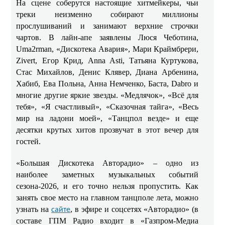
На сцене соберутся настоящие хитмейкеры, чьи
треки неизменно собирают миллионы
прослушиваний и занимают верхние строчки
чартов. В лайн-апе заявлены Люся Чеботина,
Uma2rman, «Дискотека Авария», Мари Краймбрери,
Zivert, Егор Крид, Anna Asti, Татьяна Куртукова,
Стас Михайлов, Денис Клявер, Диана Арбенина,
Хабиб, Ева Польна, Анна Немченко, Баста, Dabro и
многие другие яркие звезды. «Медлячок», «Всё для
тебя», «Я счастливый», «Сказочная тайга», «Весь
мир на ладони моей», «Танцпол везде» и еще
десятки крутых хитов прозвучат в этот вечер для
гостей.
«Большая Дискотека Авторадио» – одно из
наиболее заметных музыкальных событий
сезона-2026, и его точно нельзя пропустить. Как
занять свое место на главном танцполе лета, можно
узнать на
, в эфире и соцсетях «Авторадио» (в
сайте
составе ГПМ Радио входит в «Газпром-Медиа