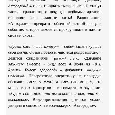
«Большую Дискотеку
! 4 июля тридцать тысяч зрителей станут
Авторадио»
частью грандиозного шоу, где любимые артисты
исполнят свои главные хиты! Радиостанция
«Авторадио» превратит обычный летний вечер в
событие, которое захочется прокручивать в памяти
снова и снова.
«Будет блестящий концерт – споем самые лучшие
свои песни. Очень надеюсь, что вам понравится»
, –
делится ожиданиями
.
Григорий Лепс
«Давайте
зажжем вместе – жду всех 4 июля на «ВТБ
– добавляет
Арене». Будет здорово!»
Владимир
. Невероятную энергетику на площадке
Пресняков
обещают
, а
напоминает, что
Galibri & Mavik
Ёлка
магия таких концертов – в совместном звучании:
«Будем петь все, что вы знаете, и все, что мы
. Видеоприглашения артистов можно
вспомним»
увидеть в соцсетях и мессенджерах «Авторадио».