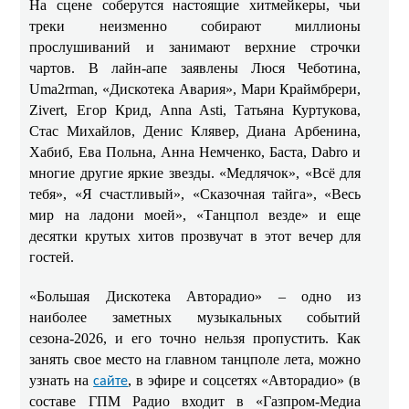
На сцене соберутся настоящие хитмейкеры, чьи
треки неизменно собирают миллионы
прослушиваний и занимают верхние строчки
чартов. В лайн-апе заявлены Люся Чеботина,
Uma2rman, «Дискотека Авария», Мари Краймбрери,
Zivert, Егор Крид, Anna Asti, Татьяна Куртукова,
Стас Михайлов, Денис Клявер, Диана Арбенина,
Хабиб, Ева Польна, Анна Немченко, Баста, Dabro и
многие другие яркие звезды. «Медлячок», «Всё для
тебя», «Я счастливый», «Сказочная тайга», «Весь
мир на ладони моей», «Танцпол везде» и еще
десятки крутых хитов прозвучат в этот вечер для
гостей.
«Большая Дискотека Авторадио» – одно из
наиболее заметных музыкальных событий
сезона-2026, и его точно нельзя пропустить. Как
занять свое место на главном танцполе лета, можно
узнать на
, в эфире и соцсетях «Авторадио» (в
сайте
составе ГПМ Радио входит в «Газпром-Медиа