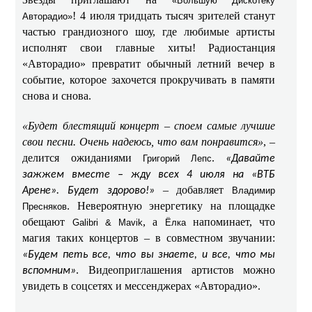
«Большую Дискотеку
! 4 июля тридцать тысяч зрителей станут
Авторадио»
частью грандиозного шоу, где любимые артисты
исполнят свои главные хиты! Радиостанция
«Авторадио» превратит обычный летний вечер в
событие, которое захочется прокручивать в памяти
снова и снова.
«Будет блестящий концерт – споем самые лучшие
свои песни. Очень надеюсь, что вам понравится»
, –
делится ожиданиями
.
Григорий Лепс
«Давайте
зажжем вместе – жду всех 4 июля на «ВТБ
– добавляет
Арене». Будет здорово!»
Владимир
. Невероятную энергетику на площадке
Пресняков
обещают
, а
напоминает, что
Galibri & Mavik
Ёлка
магия таких концертов – в совместном звучании:
«Будем петь все, что вы знаете, и все, что мы
. Видеоприглашения артистов можно
вспомним»
увидеть в соцсетях и мессенджерах «Авторадио».