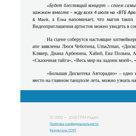
«Будет блестящий концерт – споем самые
зажжем вместе – жду всех 4 июля на «ВТБ Аре
, а
напоминает, что магия таких 
& Mavik
Ёлка
Видеоприглашения артистов можно увидеть в со
На сцене соберутся настоящие хитмейкер
апе заявлены Люся Чеботина, Uma2rman, «Дискот
Клявер, Диана Арбенина, Хабиб, Ева Польна, Ан
«Сказочная тайга», «Весь мир на ладони моей», «
«Большая Дискотека Авторадио» – одно и
место на главном танцполе лета, можно узнать н
© 2003 — 2026 ГПМ Радио
Политика конфиденциальности
Результаты СОУТ