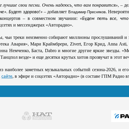
 лучшие свои песни. Очень надеюсь, что вам понравится»
, – д
– добавляет
. Невероят
не». Будет здорово!»
Владимир Пресняков
концертов – в совместном звучании:
«Будем петь все, что
цсетях и мессенджерах «Авторадио».
ы, чьи треки неизменно собирают миллионы прослушиваний и з
ека Авария», Мари Краймбрери, Zivert, Егор Крид, Anna Asti,
на Немченко, Баста, Dabro и многие другие яркие звезды. «Ме
Танцпол везде» и еще десятки крутых хитов прозвучат в этот веч
з наиболее заметных музыкальных событий сезона-2026, и его 
а
, в эфире и соцсетях «Авторадио» (в составе ГПМ Радио 
сайте