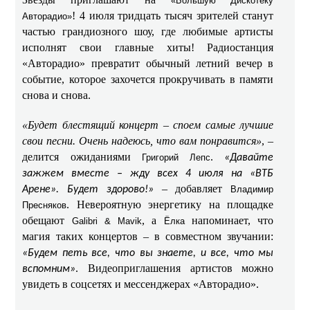
«Большую Дискотеку
! 4 июля тридцать тысяч зрителей станут
Авторадио»
частью грандиозного шоу, где любимые артисты
исполнят свои главные хиты! Радиостанция
«Авторадио» превратит обычный летний вечер в
событие, которое захочется прокручивать в памяти
снова и снова.
«Будет блестящий концерт – споем самые лучшие
свои песни. Очень надеюсь, что вам понравится»
, –
делится ожиданиями
.
Григорий Лепс
«Давайте
зажжем вместе – жду всех 4 июля на «ВТБ
– добавляет
Арене». Будет здорово!»
Владимир
. Невероятную энергетику на площадке
Пресняков
обещают
, а
напоминает, что
Galibri & Mavik
Ёлка
магия таких концертов – в совместном звучании:
«Будем петь все, что вы знаете, и все, что мы
. Видеоприглашения артистов можно
вспомним»
увидеть в соцсетях и мессенджерах «Авторадио».