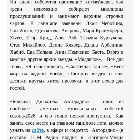
На сцене соберутся настоящие хитмейкеры, чьи
треки неизменно собирают миллионы
прослушиваний и занимают верхние строчки
чартов. В лайн-апе заявлены Люся Чеботина,
Uma2rman, «Дискотека Авария», Мари Краймбрери,
Zivert, Егор Крид, Anna Asti, Татьяна Куртукова,
Стас Михайлов, Денис Клявер, Диана Арбенина,
Хабиб, Ева Польна, Анна Немченко, Баста, Dabro и
многие другие яркие звезды. «Медлячок», «Всё для
тебя», «Я счастливый», «Сказочная тайга», «Весь
мир на ладони моей», «Танцпол везде» и еще
десятки крутых хитов прозвучат в этот вечер для
гостей.
«Большая Дискотека Авторадио» – одно из
наиболее заметных музыкальных событий
сезона-2026, и его точно нельзя пропустить. Как
занять свое место на главном танцполе лета, можно
узнать на
, в эфире и соцсетях «Авторадио» (в
сайте
составе ГПМ Радио входит в «Газпром-Медиа