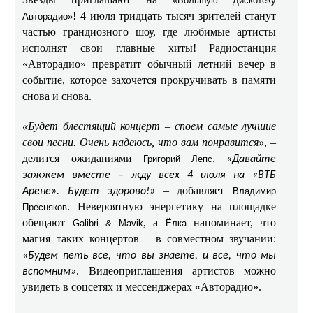
«Большую Дискотеку
! 4 июля тридцать тысяч зрителей станут
Авторадио»
частью грандиозного шоу, где любимые артисты
исполнят свои главные хиты! Радиостанция
«Авторадио» превратит обычный летний вечер в
событие, которое захочется прокручивать в памяти
снова и снова.
«Будет блестящий концерт – споем самые лучшие
свои песни. Очень надеюсь, что вам понравится»
, –
делится ожиданиями
.
Григорий Лепс
«Давайте
зажжем вместе – жду всех 4 июля на «ВТБ
– добавляет
Арене». Будет здорово!»
Владимир
. Невероятную энергетику на площадке
Пресняков
обещают
, а
напоминает, что
Galibri & Mavik
Ёлка
магия таких концертов – в совместном звучании:
«Будем петь все, что вы знаете, и все, что мы
. Видеоприглашения артистов можно
вспомним»
увидеть в соцсетях и мессенджерах «Авторадио».