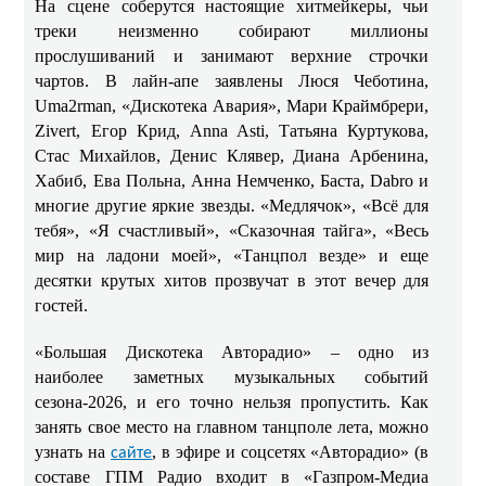
На сцене соберутся настоящие хитмейкеры, чьи
треки неизменно собирают миллионы
прослушиваний и занимают верхние строчки
чартов. В лайн-апе заявлены Люся Чеботина,
Uma2rman, «Дискотека Авария», Мари Краймбрери,
Zivert, Егор Крид, Anna Asti, Татьяна Куртукова,
Стас Михайлов, Денис Клявер, Диана Арбенина,
Хабиб, Ева Польна, Анна Немченко, Баста, Dabro и
многие другие яркие звезды. «Медлячок», «Всё для
тебя», «Я счастливый», «Сказочная тайга», «Весь
мир на ладони моей», «Танцпол везде» и еще
десятки крутых хитов прозвучат в этот вечер для
гостей.
«Большая Дискотека Авторадио» – одно из
наиболее заметных музыкальных событий
сезона-2026, и его точно нельзя пропустить. Как
занять свое место на главном танцполе лета, можно
узнать на
, в эфире и соцсетях «Авторадио» (в
сайте
составе ГПМ Радио входит в «Газпром-Медиа