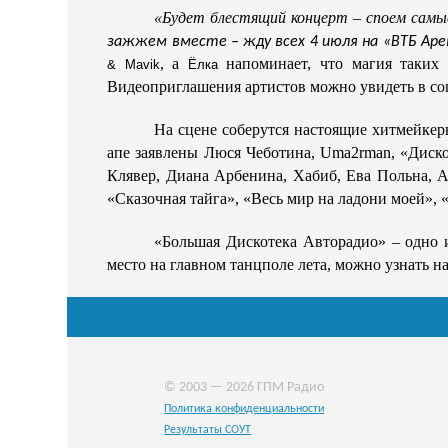
«Будет блестящий концерт – споем самые
зажжем вместе – жду всех 4 июля на «ВТБ Аре
, а
напоминает, что магия таких 
& Mavik
Ёлка
Видеоприглашения артистов можно увидеть в со
На сцене соберутся настоящие хитмейкер
апе заявлены Люся Чеботина, Uma2rman, «Дискот
Клявер, Диана Арбенина, Хабиб, Ева Польна, Ан
«Сказочная тайга», «Весь мир на ладони моей», «
«Большая Дискотека Авторадио» – одно и
место на главном танцполе лета, можно узнать н
© 2003 — 2026 ГПМ Радио
Политика конфиденциальности
Результаты СОУТ