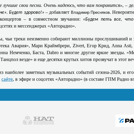
 лучшие свои песни. Очень надеюсь, что вам понравится»
, – д
– добавляет
. Невероят
не». Будет здорово!»
Владимир Пресняков
концертов – в совместном звучании:
«Будем петь все, что
цсетях и мессенджерах «Авторадио».
ы, чьи треки неизменно собирают миллионы прослушиваний и з
ека Авария», Мари Краймбрери, Zivert, Егор Крид, Anna Asti,
на Немченко, Баста, Dabro и многие другие яркие звезды. «Ме
Танцпол везде» и еще десятки крутых хитов прозвучат в этот веч
з наиболее заметных музыкальных событий сезона-2026, и его 
а
, в эфире и соцсетях «Авторадио» (в составе ГПМ Радио 
сайте