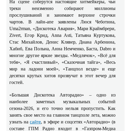
На сцене соберутся настоящие хитмейкеры, чьи
треки неизменно собирают миллионы
прослушиваний и занимают верхние строчки
чартов. В лайн-апе заявлены Люся Чеботина,
Uma2rman, «Дискотека Авария», Мари Краймбрери,
Zivert, Егор Крид, Anna Asti, Татьяна Куртукова,
Стас Михайлов, Денис Клявер, Диана Арбенина,
Хабиб, Ева Польна, Анна Немченко, Баста, Dabro и
многие другие яркие звезды. «Медлячок», «Всё для
тебя», «Я счастливый», «Сказочная тайга», «Весь
мир на ладони моей», «Танцпол везде» и еще
десятки крутых хитов прозвучат в этот вечер для
гостей.
«Большая Дискотека Авторадио» – одно из
наиболее заметных музыкальных событий
сезона-2026, и его точно нельзя пропустить. Как
занять свое место на главном танцполе лета, можно
узнать на
, в эфире и соцсетях «Авторадио» (в
сайте
составе ГПМ Радио входит в «Газпром-Медиа