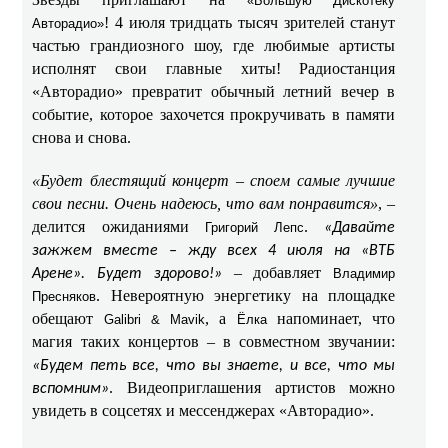
«Большую Дискотеку
! 4 июля тридцать тысяч зрителей станут
Авторадио»
частью грандиозного шоу, где любимые артисты
исполнят свои главные хиты! Радиостанция
«Авторадио» превратит обычный летний вечер в
событие, которое захочется прокручивать в памяти
снова и снова.
«Будет блестящий концерт – споем самые лучшие
свои песни. Очень надеюсь, что вам понравится»
, –
делится ожиданиями
.
Григорий Лепс
«Давайте
зажжем вместе – жду всех 4 июля на «ВТБ
– добавляет
Арене». Будет здорово!»
Владимир
. Невероятную энергетику на площадке
Пресняков
обещают
, а
напоминает, что
Galibri & Mavik
Ёлка
магия таких концертов – в совместном звучании:
«Будем петь все, что вы знаете, и все, что мы
. Видеоприглашения артистов можно
вспомним»
увидеть в соцсетях и мессенджерах «Авторадио».