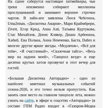
На сцене соберутся настоящие хитмейкеры, чьи
треки неизменно собирают миллионы
прослушиваний и занимают верхние строчки
чартов. В лайн-апе заявлены Люся Чеботина,
Uma2rman, «Дискотека Авария», Мари Краймбрери,
Zivert, Егор Крид, Anna Asti, Татьяна Куртукова,
Стас Михайлов, Денис Клявер, Диана Арбенина,
Хабиб, Ева Польна, Анна Немченко, Баста, Dabro и
многие другие яркие звезды. «Медлячок», «Всё для
тебя», «Я счастливый», «Сказочная тайга», «Весь
мир на ладони моей», «Танцпол везде» и еще
десятки крутых хитов прозвучат в этот вечер для
гостей.
«Большая Дискотека Авторадио» – одно из
наиболее заметных музыкальных событий
сезона-2026, и его точно нельзя пропустить. Как
занять свое место на главном танцполе лета, можно
узнать на
, в эфире и соцсетях «Авторадио» (в
сайте
составе ГПМ Радио входит в «Газпром-Медиа