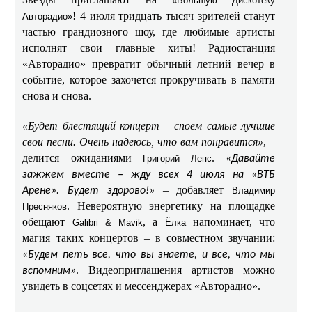
«Большую Дискотеку
! 4 июля тридцать тысяч зрителей станут
Авторадио»
частью грандиозного шоу, где любимые артисты
исполнят свои главные хиты! Радиостанция
«Авторадио» превратит обычный летний вечер в
событие, которое захочется прокручивать в памяти
снова и снова.
«Будет блестящий концерт – споем самые лучшие
свои песни. Очень надеюсь, что вам понравится»
, –
делится ожиданиями
.
Григорий Лепс
«Давайте
зажжем вместе – жду всех 4 июля на «ВТБ
– добавляет
Арене». Будет здорово!»
Владимир
. Невероятную энергетику на площадке
Пресняков
обещают
, а
напоминает, что
Galibri & Mavik
Ёлка
магия таких концертов – в совместном звучании:
«Будем петь все, что вы знаете, и все, что мы
. Видеоприглашения артистов можно
вспомним»
увидеть в соцсетях и мессенджерах «Авторадио».