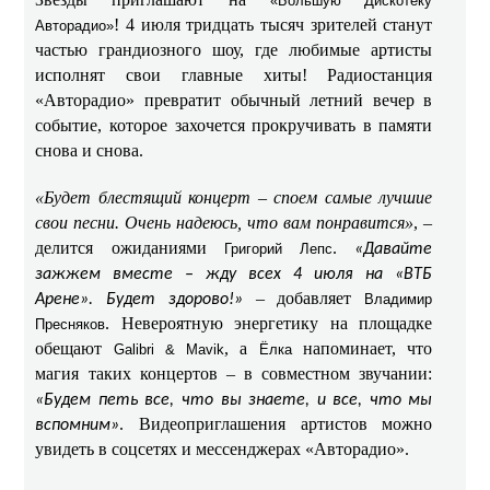
«Большую Дискотеку
! 4 июля тридцать тысяч зрителей станут
Авторадио»
частью грандиозного шоу, где любимые артисты
исполнят свои главные хиты! Радиостанция
«Авторадио» превратит обычный летний вечер в
событие, которое захочется прокручивать в памяти
снова и снова.
«Будет блестящий концерт – споем самые лучшие
свои песни. Очень надеюсь, что вам понравится»
, –
делится ожиданиями
.
Григорий Лепс
«Давайте
зажжем вместе – жду всех 4 июля на «ВТБ
– добавляет
Арене». Будет здорово!»
Владимир
. Невероятную энергетику на площадке
Пресняков
обещают
, а
напоминает, что
Galibri & Mavik
Ёлка
магия таких концертов – в совместном звучании:
«Будем петь все, что вы знаете, и все, что мы
. Видеоприглашения артистов можно
вспомним»
увидеть в соцсетях и мессенджерах «Авторадио».