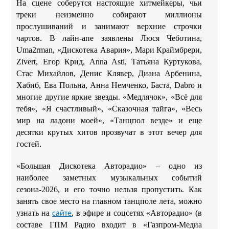
На сцене соберутся настоящие хитмейкеры, чьи
треки неизменно собирают миллионы
прослушиваний и занимают верхние строчки
чартов. В лайн-апе заявлены Люся Чеботина,
Uma2rman, «Дискотека Авария», Мари Краймбрери,
Zivert, Егор Крид, Anna Asti, Татьяна Куртукова,
Стас Михайлов, Денис Клявер, Диана Арбенина,
Хабиб, Ева Польна, Анна Немченко, Баста, Dabro и
многие другие яркие звезды. «Медлячок», «Всё для
тебя», «Я счастливый», «Сказочная тайга», «Весь
мир на ладони моей», «Танцпол везде» и еще
десятки крутых хитов прозвучат в этот вечер для
гостей.
«Большая Дискотека Авторадио» – одно из
наиболее заметных музыкальных событий
сезона-2026, и его точно нельзя пропустить. Как
занять свое место на главном танцполе лета, можно
узнать на
, в эфире и соцсетях «Авторадио» (в
сайте
составе ГПМ Радио входит в «Газпром-Медиа