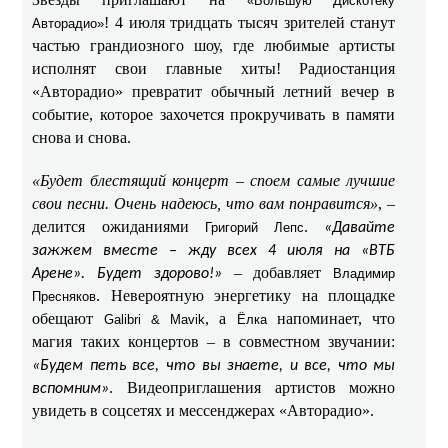
«Большую Дискотеку
! 4 июля тридцать тысяч зрителей станут
Авторадио»
частью грандиозного шоу, где любимые артисты
исполнят свои главные хиты! Радиостанция
«Авторадио» превратит обычный летний вечер в
событие, которое захочется прокручивать в памяти
снова и снова.
«Будет блестящий концерт – споем самые лучшие
свои песни. Очень надеюсь, что вам понравится»
, –
делится ожиданиями
.
Григорий Лепс
«Давайте
зажжем вместе – жду всех 4 июля на «ВТБ
– добавляет
Арене». Будет здорово!»
Владимир
. Невероятную энергетику на площадке
Пресняков
обещают
, а
напоминает, что
Galibri & Mavik
Ёлка
магия таких концертов – в совместном звучании:
«Будем петь все, что вы знаете, и все, что мы
. Видеоприглашения артистов можно
вспомним»
увидеть в соцсетях и мессенджерах «Авторадио».