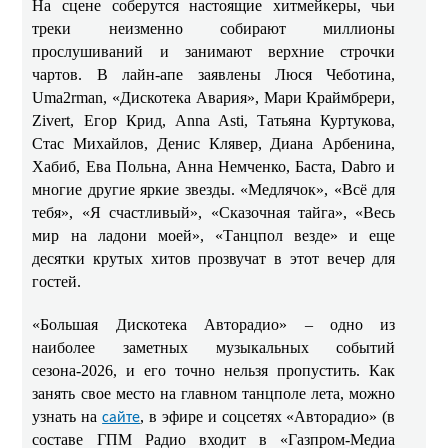
На сцене соберутся настоящие хитмейкеры, чьи
треки неизменно собирают миллионы
прослушиваний и занимают верхние строчки
чартов. В лайн-апе заявлены Люся Чеботина,
Uma2rman, «Дискотека Авария», Мари Краймбрери,
Zivert, Егор Крид, Anna Asti, Татьяна Куртукова,
Стас Михайлов, Денис Клявер, Диана Арбенина,
Хабиб, Ева Польна, Анна Немченко, Баста, Dabro и
многие другие яркие звезды. «Медлячок», «Всё для
тебя», «Я счастливый», «Сказочная тайга», «Весь
мир на ладони моей», «Танцпол везде» и еще
десятки крутых хитов прозвучат в этот вечер для
гостей.
«Большая Дискотека Авторадио» – одно из
наиболее заметных музыкальных событий
сезона-2026, и его точно нельзя пропустить. Как
занять свое место на главном танцполе лета, можно
узнать на
, в эфире и соцсетях «Авторадио» (в
сайте
составе ГПМ Радио входит в «Газпром-Медиа