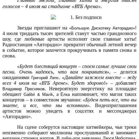
Главные звезды, главные хиты и энергия тысяч
голосов – 4 июля на стадионе «ВТБ Арена».
Звезды приглашают на
!
«Большую Дискотеку Авторадио»
4 июля тридцать тысяч зрителей станут частью грандиозного
шоу, где любимые артисты исполнят свои главные хиты!
Радиостанция «Авторадио» превратит обычный летний вечер
в событие, которое захочется прокручивать в памяти снова и
снова.
«Будет блестящий концерт – споем самые лучшие свои
песни. Очень надеюсь, что вам понравится»
, – делится
ожиданиями
.
«Давайте зажжем вместе – жду
Григорий Лепс
всех 4 июля на «ВТБ Арене». Будет здорово!»
– добавляет
. Невероятную энергетику на площадке
Владимир Пресняков
обещают
, а
напоминает, что магия таких
Galibri & Mavik
Ёлка
концертов – в совместном звучании:
«Будем петь все, что вы
знаете, и все, что мы вспомним»
. Видеоприглашения
артистов можно увидеть в соцсетях и мессенджерах
«Авторадио».
На сцене соберутся настоящие хитмейкеры, чьи треки
неизменно собирают миллионы прослушиваний и занимают
верхние строчки чартов. В лайн-апе заявлены Люся Чеботина,