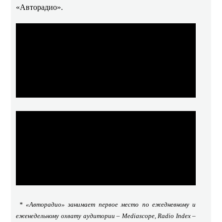
«Авторадио».
*
«Авторадио»
занимает первое место по ежедневному и
еженедельному охвату аудитории – Mediascope, Radio Index –