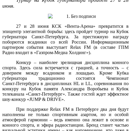
Турнир на Кубок губернатора пройдет 27 и 28
июня.
27 и 28 июня КСК «Вента‑Арена» превратится в
эпицентр элегантной борьбы: здесь пройдет турнир на Кубок
губернатора Санкт‑Петербурга. За престижную награду
поборются всадники со всей России. Информационным
партнером события выступает Relax FM (в составе ГПМ
Радио входит в «Газпром-Медиа Холдинг»).
Конкур – наиболее зрелищная дисциплина конного
спорта. Здесь сила встречается с грацией, а точность – с
доверием между всадником и лошадью. Кроме Кубка
губернатора традиционно состоятся Чемпионат
Санкт‑Петербурга в дисциплинах HL и LL, соревнования по
конкуру на Кубок памяти Александра Воробьева и Кубок
телеканала «Санкт‑Петербург». Также гостей ждет эффектное
шоу‑конкур «JUMP & DRIVE».
При поддержке Relax FM в Петербурге два дня будут
наполнены не только спортивным азартом, но и особой
атмосферой гармонии – ведь именно она лежит в основе и
конного спорта, и эфира радиостанции. Бренд станет частью
визуальной эстетики арены – как напоминание, что даже в