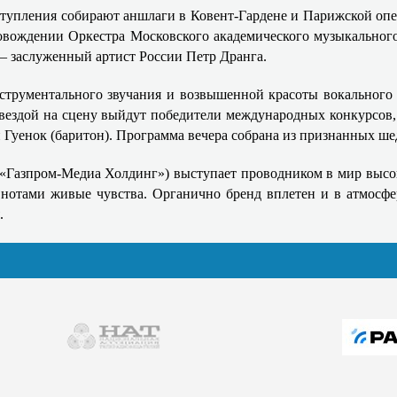
тупления собирают аншлаги в Ковент‑Гардене и Парижской опе
ровождении Оркестра Московского академического музыкального
– заслуженный артист России Петр Дранга.
струментального звучания и возвышенной красоты вокального 
звездой на сцену выйдут победители международных конкурсо
н Гуенок (баритон). Программа вечера собрана из признанных ш
 «Газпром-Медиа Холдинг») выступает проводником в мир высок
 нотами живые чувства. Органично бренд вплетен и в атмосф
.