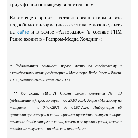
триумфа по‑настоящему волнительным.
Какие еще сюрпризы готовят организаторы и всю
подробную информацию о фестивале можно узнать
на
и в эфире «Авторадио» (в составе ГПМ
сайте
Радио входит в «Газпром-Медиа Холдинг»).
* Радиостанция занимает первое место по ежедневному и
еженедельному охвату аудитории –
Mediascope
,
Radio
Index
– Россия
100+, октябрь 2025 – март 2026, 12+
**
: «ВГЛ-2Т Спорт Союз», алгоритм № 19
Об акции
(«Мечталлион»), срок лотереи – до 29.08.2034; Акция «Миллионер на
танцполе» – с 04.07.2026 до 04.07.2026. Информация об
организаторе лотереи и акции, правилах проведения лотереи и акции,
призовом фонде лотереи и акции, количестве призов, сроках, месте и
порядке их получения – на nloto.ru и avtoradio.ru.