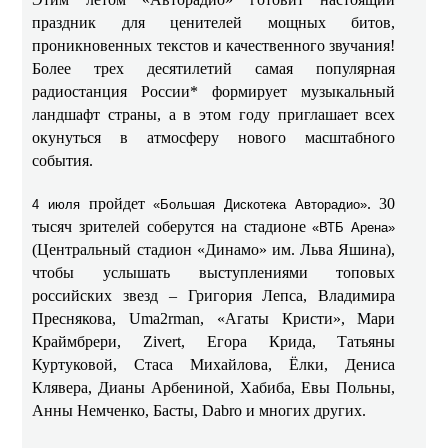
праздник для ценителей мощных битов,
проникновенных текстов и качественного звучания!
Более трех десятилетий самая популярная
радиостанция России* формирует музыкальный
ландшафт страны, а в этом году приглашает всех
окунуться в атмосферу нового масштабного
события.
пройдет
. 30
4 июля
«Большая Дискотека Авторадио»
тысяч зрителей соберутся на стадионе
«ВТБ Арена»
(Центральный стадион «Динамо» им. Льва Яшина),
чтобы услышать выступлениями топовых
российских звезд – Григория Лепса, Владимира
Преснякова, Uma2rman, «Агаты Кристи», Мари
Краймбрери, Zivert, Егора Крида, Татьяны
Куртуковой, Стаса Михайлова, Ёлки, Дениса
Клявера, Дианы Арбениной, Хабиба, Евы Польны,
Анны Немченко, Басты, Dabro и многих других.