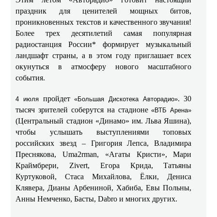
праздник для ценителей мощных битов,
проникновенных текстов и качественного звучания!
Более трех десятилетий самая популярная
радиостанция России* формирует музыкальный
ландшафт страны, а в этом году приглашает всех
окунуться в атмосферу нового масштабного
события.
пройдет
. 30
4 июля
«Большая Дискотека Авторадио»
тысяч зрителей соберутся на стадионе
«ВТБ Арена»
(Центральный стадион «Динамо» им. Льва Яшина),
чтобы услышать выступлениями топовых
российских звезд – Григория Лепса, Владимира
Преснякова, Uma2rman, «Агаты Кристи», Мари
Краймбрери, Zivert, Егора Крида, Татьяны
Куртуковой, Стаса Михайлова, Ёлки, Дениса
Клявера, Дианы Арбениной, Хабиба, Евы Польны,
Анны Немченко, Басты, Dabro и многих других.