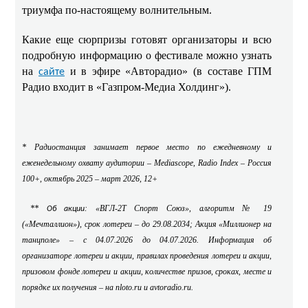
триумфа по‑настоящему волнительным.
Какие еще сюрпризы готовят организаторы и всю
подробную информацию о фестивале можно узнать
на
и в эфире «Авторадио» (в составе ГПМ
сайте
Радио входит в «Газпром-Медиа Холдинг»).
* Радиостанция занимает первое место по ежедневному и
еженедельному охвату аудитории –
Mediascope
,
Radio
Index
– Россия
100+, октябрь 2025 – март 2026, 12+
**
: «ВГЛ-2Т Спорт Союз», алгоритм № 19
Об акции
(«Мечталлион»), срок лотереи – до 29.08.2034; Акция «Миллионер на
танцполе» – с 04.07.2026 до 04.07.2026. Информация об
организаторе лотереи и акции, правилах проведения лотереи и акции,
призовом фонде лотереи и акции, количестве призов, сроках, месте и
порядке их получения – на nloto.ru и avtoradio.ru.