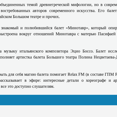
 объединенных темой древнегреческой мифологии, но в соврем
востребованных авторов современного искусства. Его бале
айском Большом театре и прочих.
 знакомый и полюбившийся балет «Минотавр», который опир
выстроена вокруг отношений Минотавра с матерью Пасифаей
а музыку итальянского композитора Эцио Боссо. Балет иссл
олняет артистка балета Большого театра Полина Нецветаева-Д
рыть для себя магию балета помогает Relax FM (в составе ГПМ 
ссказывает в эфире: интересные детали о хореографе и ар
все это доступно слушателям.