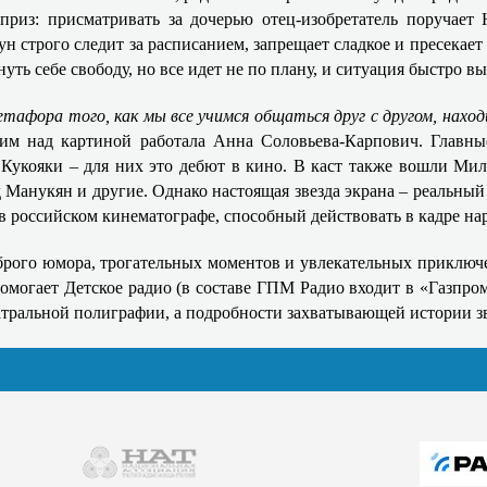
риз: присматривать за дочерью отец-изобретатель поручает
 строго следит за расписанием, запрещает сладкое и пресекае
ть себе свободу, но все идет не по плану, и ситуация быстро вы
афора того, как мы все учимся общаться друг с другом, нахо
ним над картиной работала Анна Соловьева-Карпович. Главн
 Кукояки – для них это дебют в кино. В каст также вошли Ми
 Манукян и другие. Однако настоящая звезда экрана – реальн
 российском кинематографе, способный действовать в кадре нар
брого юмора, трогательных моментов и увлекательных приключ
помогает Детское радио (в составе ГПМ Радио входит в «Газпр
атральной полиграфии, а подробности захватывающей истории зв