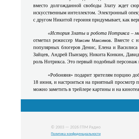
вместо долгожданной свободы Злату ждет сюрп
искусственным интеллектом. Электронный опекун
с другом Никитой героиня придумывает, как верну
«История Златы и робота Нотрикса – мет
отметил режиссер
. Вместе с 
Максим Максимов
популярных блогеров Денис, Елена и Василиса
Зайцев, Андрей Пынзару, Никита Конкин, Давид
роль Нотрикса. Это первый подобный персонаж в
«Робоняня» подарит зрителям порцию до
18 июня, и настроиться на приятный просмотр 
можно заметить в трейлере картины и на киноте
© 2003 — 2026 ГПМ Радио
Политика конфиденциальности