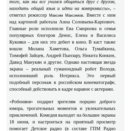
того, как мы все учимся общаться друг с другом,
находить общий язык и идти на компромиссы»
, –
отметил режиссер
. Вместе с ним
Максим Максимов
над картиной работала Анна Соловьева-Карпович.
Главные роли исполнили Ева Смирнова и семья
популярных блогеров Денис, Елена и Василиса
Кукояки – для них это дебют в кино. В каст также
вошли Милана Хаметова, Ольга Тумайкина,
Тимофей Зайцев, Андрей Пынзару, Никита Конкин,
Давид Манукян и другие. Однако настоящая звезда
экрана – реальный гуманоидный робот Володя,
исполнивший роль Нотрикса. Это первый
подобный персонаж в российском кинематографе,
способный действовать в кадре наравне с актерами.
«Робоняня» подарит зрителям порцию доброго
юмора, трогательных моментов и увлекательных
приключений. Комедия выходит на большие экраны
18 июня, и настроиться на приятный просмотр
помогает Детское радио (в составе ГПМ Радио