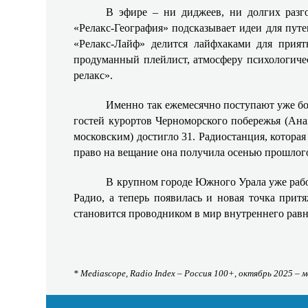
В эфире – ни диджеев, ни долгих разго
«Релакс‑География» подсказывает идеи для пут
«Релакс‑Лайф» делится лайфхаками для прият
продуманный плейлист, атмосферу психологичес
релакс».
Именно так ежемесячно поступают уже бо
гостей курортов Черноморского побережья (Ана
московским) достигло 31. Радиостанция, которая
право на вещание она получила осенью прошлого
В крупном городе Южного Урала уже ра
Радио, а теперь появилась и новая точка прит
становится проводником в мир внутреннего равн
* Mediascope, Radio Index – Россия 100+, октябрь 2025 – 