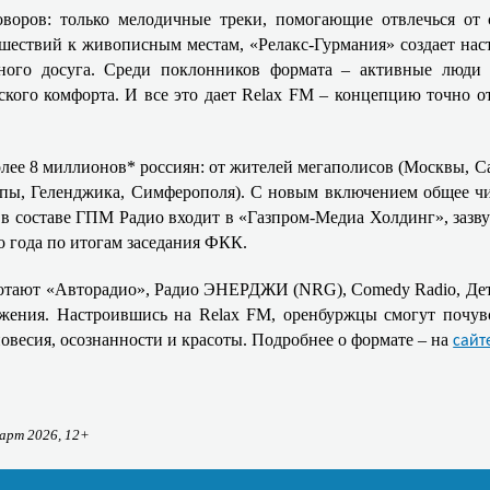
воров: только мелодичные треки, помогающие отвлечься от 
ешествий к живописным местам, «Релакс‑Гурмания» создает нас
ного досуга. Среди поклонников формата – активные люди 20
кого комфорта. И все это дает Relax FM – концепцию точно о
лее 8 миллионов* россиян: от жителей мегаполисов (Москвы, Са
пы, Геленджика, Симферополя). С новым включением общее чис
 в составе ГПМ Радио входит в «Газпром-Медиа Холдинг», зазву
 года по итогам заседания ФКК.
ботают «Авторадио», Радио ЭНЕРДЖИ (NRG), Comedy Radio, Де
яжения. Настроившись на Relax FM, оренбуржцы смогут почувс
овесия, осознанности и красоты. Подробнее о формате – на
сайт
март 2026, 12+