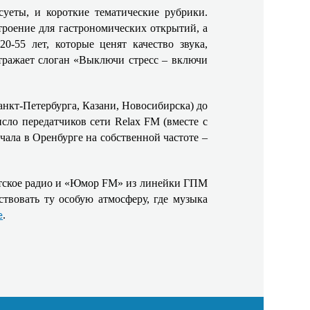
суеты, и короткие тематические рубрики.
троение для гастрономических открытий, а
-55 лет, которые ценят качество звука,
тражает слоган «Выключи стресс – включи
нкт‑Петербурга, Казани, Новосибирска) до
ло передатчиков сети Relax FM (вместе с
чала в Оренбурге на собственной частоте –
тское радио и «Юмор FM» из линейки ГПМ
твовать ту особую атмосферу, где музыка
.
е