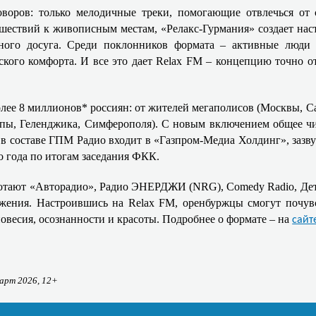
воров: только мелодичные треки, помогающие отвлечься от 
ешествий к живописным местам, «Релакс‑Гурмания» создает нас
ного досуга. Среди поклонников формата – активные люди 20
кого комфорта. И все это дает Relax FM – концепцию точно о
лее 8 миллионов* россиян: от жителей мегаполисов (Москвы, Са
пы, Геленджика, Симферополя). С новым включением общее чис
 в составе ГПМ Радио входит в «Газпром-Медиа Холдинг», зазву
 года по итогам заседания ФКК.
ботают «Авторадио», Радио ЭНЕРДЖИ (NRG), Comedy Radio, Де
яжения. Настроившись на Relax FM, оренбуржцы смогут почувс
овесия, осознанности и красоты. Подробнее о формате – на
сайт
март 2026, 12+