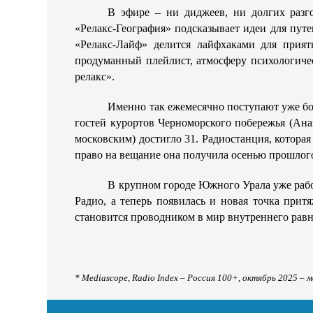
В эфире – ни диджеев, ни долгих разго
«Релакс‑География» подсказывает идеи для пут
«Релакс‑Лайф» делится лайфхаками для прият
продуманный плейлист, атмосферу психологичес
релакс».
Именно так ежемесячно поступают уже бо
гостей курортов Черноморского побережья (Ана
московским) достигло 31. Радиостанция, которая
право на вещание она получила осенью прошлого
В крупном городе Южного Урала уже ра
Радио, а теперь появилась и новая точка прит
становится проводником в мир внутреннего равн
* Mediascope, Radio Index – Россия 100+, октябрь 2025 – 