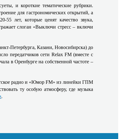
суеты, и короткие тематические рубрики.
троение для гастрономических открытий, а
-55 лет, которые ценят качество звука,
тражает слоган «Выключи стресс – включи
нкт‑Петербурга, Казани, Новосибирска) до
ло передатчиков сети Relax FM (вместе с
чала в Оренбурге на собственной частоте –
тское радио и «Юмор FM» из линейки ГПМ
твовать ту особую атмосферу, где музыка
.
е