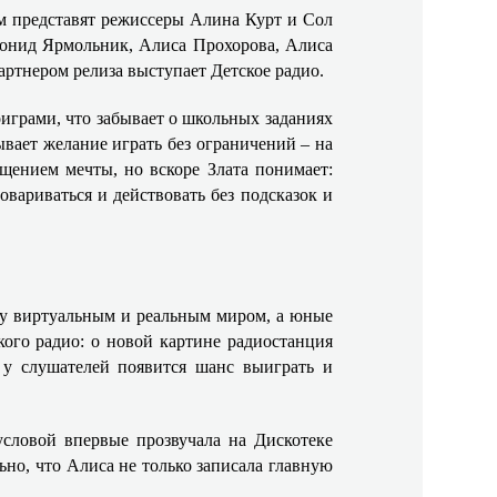
ьм представят режиссеры Алина Курт и Сол
еонид Ярмольник, Алиса Прохорова, Алиса
артнером релиза выступает Детское радио.
оиграми, что забывает о школьных заданиях
ывает желание играть без ограничений – на
щением мечты, но вскоре Злата понимает:
овариваться и действовать без подсказок и
ду виртуальным и реальным миром, а юные
ого радио: о новой картине радиостанция
 у слушателей появится шанс выиграть и
словой впервые прозвучала на Дискотеке
но, что Алиса не только записала главную