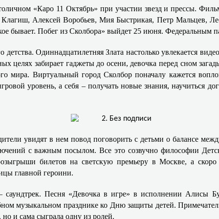
толичном «Каро 11 Октябрь» при участии звезд и прессы. Фил
а Клагиш, Алексей Воробьев, Мия Быстрикая, Петр Мальцев, Л
кое бывает. Побег из Сколбора» выйдет 25 июня. Федеральным п
 детства. Одиннадцатилетняя Злата настолько увлекается виде
ных целях забирает гаджеты до осени, девочка перед сном загад
ого мира. Виртуальный город Сколбор поначалу кажется вопло
ровой уровень, а себя – получать новые знания, научиться дог
ители увидят в нем повод поговорить с детьми о балансе меж
чений с важным посылом. Все это созвучно философии Детск
 розыгрыши билетов на светскую премьеру в Москве, а скоро
ицы главной героини.
– саундтрек. Песня «Девочка в игре» в исполнении Алисы Бу
бном музыкальном празднике ко Дню защиты детей. Примечатель
но и сама сыграла одну из ролей.