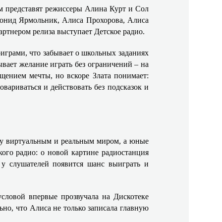
ьм представят режиссеры Алина Курт и Сол
еонид Ярмольник, Алиса Прохорова, Алиса
артнером релиза выступает Детское радио.
оиграми, что забывает о школьных заданиях
ывает желание играть без ограничений – на
щением мечты, но вскоре Злата понимает:
овариваться и действовать без подсказок и
ду виртуальным и реальным миром, а юные
ого радио: о новой картине радиостанция
 у слушателей появится шанс выиграть и
словой впервые прозвучала на Дискотеке
но, что Алиса не только записала главную