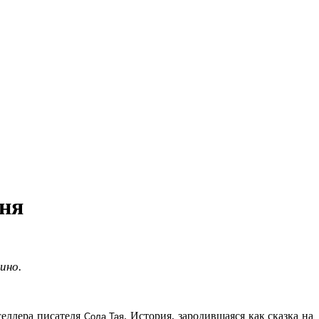
юня
ино.
селлера писателя
. История, зародившаяся как сказка на
Сола Тая