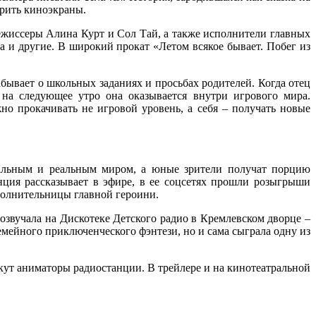
орить киноэкраны.
режиссеры Алина Курт и Сол Тай, а также исполнители главных
 и другие. В широкий прокат «Летом всякое бывает. Побег из
абывает о школьных заданиях и просьбах родителей. Когда отец
 на следующее утро она оказывается внутри игрового мира.
о прокачивать не игровой уровень, а себя – получать новые
уальным и реальным миром, а юные зрители получат порцию
ция рассказывает в эфире, в ее соцсетях прошли розыгрыши
полнительницы главной героини.
озвучала на Дискотеке Детского радио в Кремлевском дворце –
мейного приключенческого фэнтези, но и сама сыграла одну из
екут аниматоры радиостанции. В трейлере и на кинотеатральной