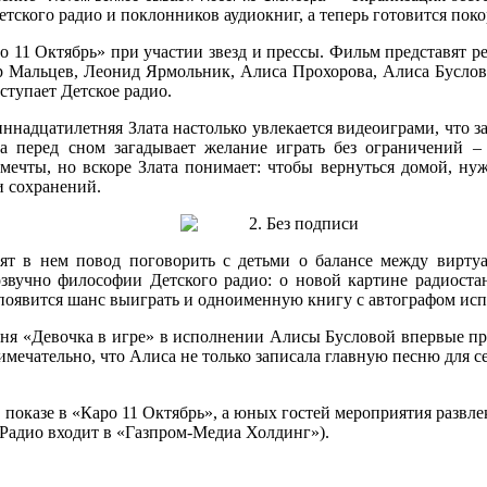
Детского радио и поклонников аудиокниг, а теперь готовится пок
о 11 Октябрь» при участии звезд и прессы. Фильм представят 
 Мальцев, Леонид Ярмольник, Алиса Прохорова, Алиса Буслова
тупает Детское радио.
ннадцатилетняя Злата настолько увлекается видеоиграми, что з
ка перед сном загадывает желание играть без ограничений –
ечты, но вскоре Злата понимает: чтобы вернуться домой, нужн
и сохранений.
ят в нем повод поговорить с детьми о балансе между вирт
вучно философии Детского радио: о новой картине радиостан
й появится шанс выиграть и одноименную книгу с автографом ис
сня «Девочка в игре» в исполнении Алисы Бусловой впервые пр
ечательно, что Алиса не только записала главную песню для се
 показе в «Каро 11 Октябрь», а юных гостей мероприятия развл
Радио входит в «Газпром-Медиа Холдинг»).