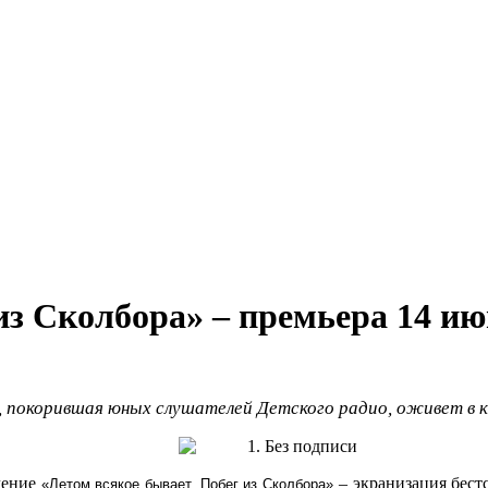
из Сколбора» – премьера 14 и
, покорившая юных слушателей Детского радио, оживет в к
чение
– экранизация бест
«Летом всякое бывает. Побег из Сколбора»