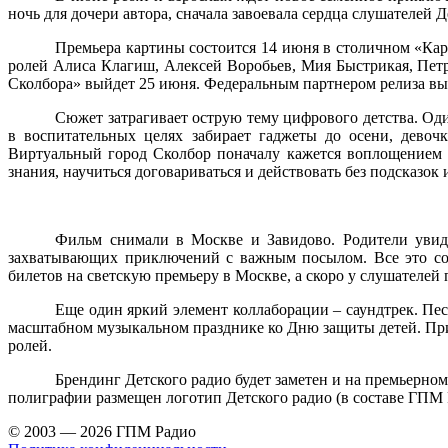
ночь для дочери автора, сначала завоевала сердца слушателей 
Премьера картины состоится 14 июня в столичном «Кар
ролей Алиса Клагиш, Алексей Воробьев, Мия Быстрикая, Петр
Сколбора» выйдет 25 июня. Федеральным партнером релиза выс
Сюжет затрагивает острую тему цифрового детства. Оди
в воспитательных целях забирает гаджеты до осени, девоч
Виртуальный город Сколбор поначалу кажется воплощением м
знания, научиться договариваться и действовать без подсказок 
Фильм снимали в Москве и Завидово. Родители увид
захватывающих приключений с важным посылом. Все это соз
билетов на светскую премьеру в Москве, а скоро у слушателе
Еще один яркий элемент коллаборации – саундтрек. Пе
масштабном музыкальном празднике ко Дню защиты детей. Прим
ролей.
Брендинг Детского радио будет заметен и на премьерном
полиграфии размещен логотип Детского радио (в составе ГПМ 
© 2003 — 2026 ГПМ Радио