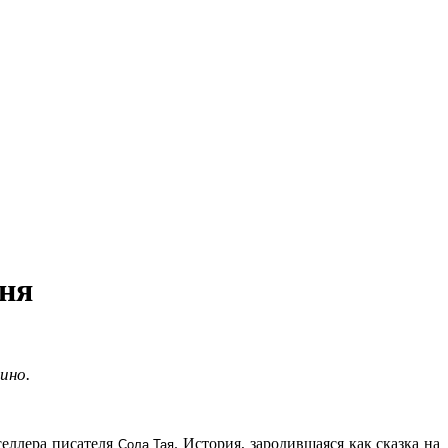
юня
ино.
селлера писателя
. История, зародившаяся как сказка на
Сола Тая