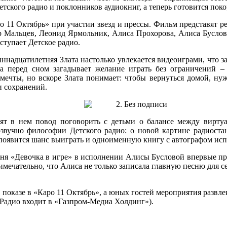
Детского радио и поклонников аудиокниг, а теперь готовится пок
о 11 Октябрь» при участии звезд и прессы. Фильм представят 
 Мальцев, Леонид Ярмольник, Алиса Прохорова, Алиса Буслова
тупает Детское радио.
ннадцатилетняя Злата настолько увлекается видеоиграми, что з
ка перед сном загадывает желание играть без ограничений –
ечты, но вскоре Злата понимает: чтобы вернуться домой, нужн
и сохранений.
ят в нем повод поговорить с детьми о балансе между вирт
вучно философии Детского радио: о новой картине радиостан
й появится шанс выиграть и одноименную книгу с автографом ис
сня «Девочка в игре» в исполнении Алисы Бусловой впервые пр
ечательно, что Алиса не только записала главную песню для се
 показе в «Каро 11 Октябрь», а юных гостей мероприятия развл
Радио входит в «Газпром-Медиа Холдинг»).