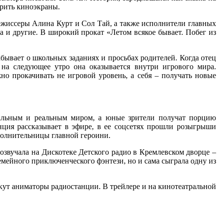
орить киноэкраны.
режиссеры Алина Курт и Сол Тай, а также исполнители главных
 и другие. В широкий прокат «Летом всякое бывает. Побег из
абывает о школьных заданиях и просьбах родителей. Когда отец
 на следующее утро она оказывается внутри игрового мира.
о прокачивать не игровой уровень, а себя – получать новые
уальным и реальным миром, а юные зрители получат порцию
ция рассказывает в эфире, в ее соцсетях прошли розыгрыши
полнительницы главной героини.
озвучала на Дискотеке Детского радио в Кремлевском дворце –
мейного приключенческого фэнтези, но и сама сыграла одну из
екут аниматоры радиостанции. В трейлере и на кинотеатральной