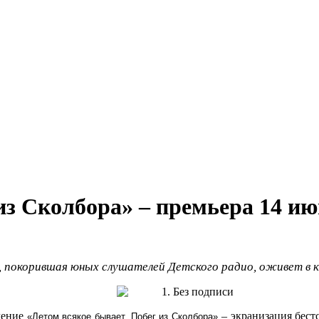
из Сколбора» – премьера 14 и
, покорившая юных слушателей Детского радио, оживет в к
чение
– экранизация бест
«Летом всякое бывает. Побег из Сколбора»