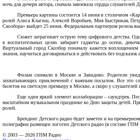
ночь для дочери автора, сначала завоевала сердца слушателей 
Премьера картины состоится 14 июня в столичном «Кар
ролей Алиса Клагиш, Алексей Воробьев, Мия Быстрикая, Петр
Сколбора» выйдет 25 июня. Федеральным партнером релиза выс
Сюжет затрагивает острую тему цифрового детства. Оди
в воспитательных целях забирает гаджеты до осени, девоч
Виртуальный город Сколбор поначалу кажется воплощением м
знания, научиться договариваться и действовать без подсказок 
Фильм снимали в Москве и Завидово. Родители увид
захватывающих приключений с важным посылом. Все это соз
билетов на светскую премьеру в Москве, а скоро у слушателе
Еще один яркий элемент коллаборации – саундтрек. Пе
масштабном музыкальном празднике ко Дню защиты детей. Прим
ролей.
Брендинг Детского радио будет заметен и на премьерном
полиграфии размещен логотип Детского радио (в составе ГПМ 
© 2003 — 2026 ГПМ Радио