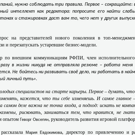
аний, нужно соблюдать три правила. Первое – сокращайте:
енный интеллект как редактора: попросите его найти сла
тонах и стажировках даст вам то, чего нет у других выпускн
рос на представителей нового поколения в топ-менеджмен
зи и перезапускать устаревшие бизнес-модели.
тор по внешним коммуникациям РФПИ, член исполнительног
 разу в жизни никуда не отправляла резюме – работа меня 
ется. Не бойтесь ни развивать своё дело, ни работать в най
.
ный личный путь»
олодых специалистов на старте карьеры. Первое – думать, что
поменять, кажется, что ты себе изменяешь. И самое главное 
 самом деле важна не точка входа, а подход: искать не компан
мены, рисковать, заниматься тем, что нравится, не гнатьс
им опытом
, руководитель развития игровой платфо
Геворг Овсепян
 рассказала
, директор по привлечению и 
Мария Евдокимова