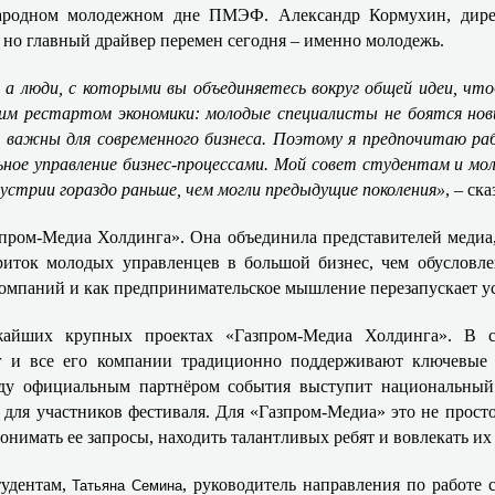
родном молодежном дне ПМЭФ. Александр Кормухин, дирек
, но главный драйвер перемен сегодня – именно молодежь.
а люди, с которыми вы объединяетесь вокруг общей идеи, что
м рестартом экономики: молодые специалисты не боятся нов
е важны для современного бизнеса. Поэтому я предпочитаю р
альное управление бизнес-процессами. Мой совет студентам и м
устрии гораздо раньше, чем могли предыдущие поколения»
, – ск
зпром-Медиа Холдинга». Она объединила представителей медиа
риток молодых управленцев в большой бизнес, чем обусловл
мпаний и как предпринимательское мышление перезапускает ус
жайших крупных проектах «Газпром-Медиа Холдинга». В с
 и все его компании традиционно поддерживают ключевые 
ду официальным партнёром события выступит национальны
для участников фестиваля. Для «Газпром-Медиа» это не просто
нимать ее запросы, находить талантливых ребят и вовлекать их
тудентам,
, руководитель направления по работе
Татьяна Семина