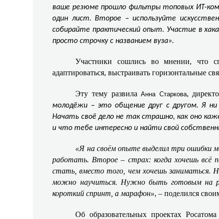
ваше резюме прошло фильтры топовых ИТ-комп
один лист. Второе – используйте искусств
собирайте практический опыт. Участие в хака
просто строчку с названием вуза».
Участники сошлись во мнении, что сп
адаптироваться, выстраивать горизонтальные свя
Эту тему развила
, дирек
Анна Старкова
молодёжи – это общение друг с другом. Я ни
Начать своё дело не так страшно, как оно каж
и что тебе интересно и найти свой собствен
«Я на своём опыте выделил три ошибки м
работать. Второе – страх: когда хочешь всё 
стать, вместо того, чем хочешь заниматься. На
можно научиться. Нужно быть готовым на раз
короткий спринт, а марафон»
, – поделился сво
Об образовательных проектах Росатома