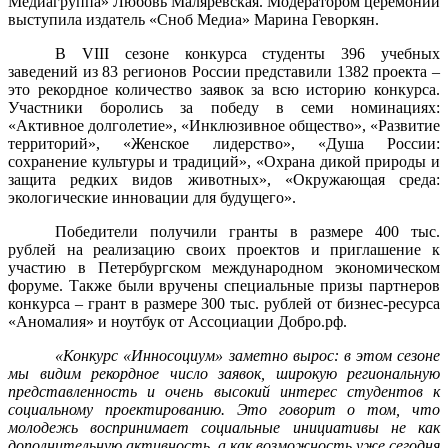
Медиагруппа» Любовь Маляревская. Модератором церемонии
выступила издатель «Сноб Медиа» Марина Геворкян.
В VIII сезоне конкурса студенты 396 учебных
заведений из 83 регионов России представили 1382 проекта –
это рекордное количество заявок за всю историю конкурса.
Участники боролись за победу в семи номинациях:
«Активное долголетие», «Инклюзивное общество», «Развитие
территорий», «Женское лидерство», «Душа России:
сохранение культуры и традиций», «Охрана дикой природы и
защита редких видов животных», «Окружающая среда:
экологические инновации для будущего».
Победители получили гранты в размере 400 тыс.
рублей на реализацию своих проектов и приглашение к
участию в Петербургском международном экономическом
форуме. Также были вручены специальные призы партнеров
конкурса – грант в размере 300 тыс. рублей от бизнес-ресурса
«Аномалия» и ноутбук от Ассоциации Добро.рф.
«Конкурс «Инносоциум» заметно вырос: в этом сезоне
мы видим рекордное число заявок, широкую региональную
представленность и очень высокий интерес студентов к
социальному проектированию. Это говорит о том, что
молодежь воспринимает социальные инициативы не как
дополнительную активность, а как возможность уже сегодня