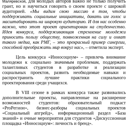
, для молодых авторов важно не только получить
Маляревской
грант, но и научиться говорить о своем проекте с широкой
аудиторией.
«Мы видим свою миссию в том, чтобы
поддерживать социальные инициативы, давать им голос и
масштабировать на широкую аудиторию. И для нас особенно
важно, что этот проект ориентирован на студенчество.
Идея конкурса, поддерживающая стремление молодежи
приносить пользу обществу, помноженная на силу и охват
такого медиа, как РМГ, – это прекрасный пример синергии,
способной преображать мир вокруг нас»
, – отметила эксперт.
Цель конкурса «Инносоциум» – привлечь внимание
молодежи к социально значимым проблемам, поддержать
талантливых студентов в разработке и реализации
социальных проектов, развить необходимые навыки и
распространить лучшие практики социального
проектирования среди учащихся.
В VIII сезоне в рамках конкурса также развивались
дополнительные проекты, направленные на расширение
возможностей студентов: образовательный подкаст
«ProРегион», бизнес-разборы социальных проектов
«Социальный апгрейд», информационный раздел «База
знаний» и очные мероприятия для студентов «Дискуссионная
площадка «Инносоциум»: личность и бренд».