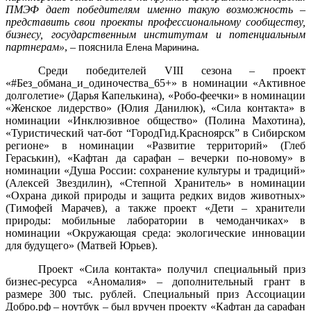
ПМЭФ дает победителям именно такую возможность –
представить свои проекты профессиональному сообществу,
бизнесу, государственным институтам и потенциальным
партнерам»
, – пояснила
.
Елена Маринина
Среди победителей VIII сезона – проект
«#Без_обмана_и_одиночества_65+» в номинации «Активное
долголетие» (Дарья Капелькина), «Робо-феечки» в номинации
«Женское лидерство» (Юлия Данилюк), «Сила контакта» в
номинации «Инклюзивное общество» (Полина Махотина),
«Туристический чат-бот “ГородГид.Красноярск” в Сибирском
регионе» в номинации «Развитие территорий» (Глеб
Гераськин), «Кафтан да сарафан – вечерки по-новому» в
номинации «Душа России: сохранение культуры и традиций»
(Алексей Звездилин), «Степной Хранитель» в номинации
«Охрана дикой природы и защита редких видов животных»
(Тимофей Марачев), а также проект «Дети – хранители
природы: мобильные лаборатории в чемоданчиках» в
номинации «Окружающая среда: экологические инновации
для будущего» (Матвей Юрьев).
Проект «Сила контакта» получил специальный приз
бизнес-ресурса «Аномалия» – дополнительный грант в
размере 300 тыс. рублей. Специальный приз Ассоциации
Добро.рф – ноутбук – был вручен проекту «Кафтан да сарафан