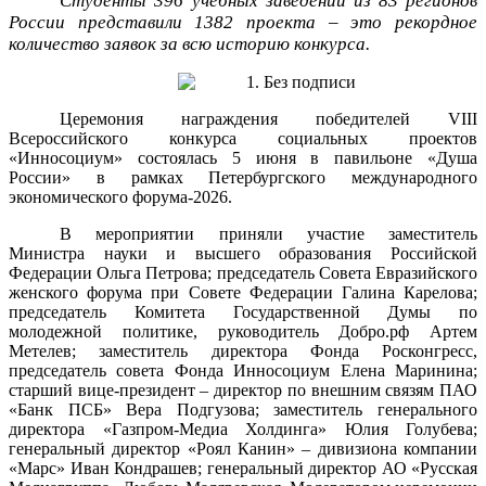
Студенты 396 учебных заведений из 83 регионов
России представили 1382 проекта – это рекордное
количество заявок за всю историю конкурса.
Церемония награждения победителей VIII
Всероссийского конкурса социальных проектов
«Инносоциум» состоялась 5 июня в павильоне «Душа
России» в рамках Петербургского международного
экономического форума-2026.
В мероприятии приняли участие заместитель
Министра науки и высшего образования Российской
Федерации Ольга Петрова; председатель Совета Евразийского
женского форума при Совете Федерации Галина Карелова;
председатель Комитета Государственной Думы по
молодежной политике, руководитель Добро.рф Артем
Метелев; заместитель директора Фонда Росконгресс,
председатель совета Фонда Инносоциум Елена Маринина;
старший вице-президент – директор по внешним связям ПАО
«Банк ПСБ» Вера Подгузова; заместитель генерального
директора «Газпром-Медиа Холдинга» Юлия Голубева;
генеральный директор «Роял Канин» – дивизиона компании
«Марс» Иван Кондрашев; генеральный директор АО «Русская