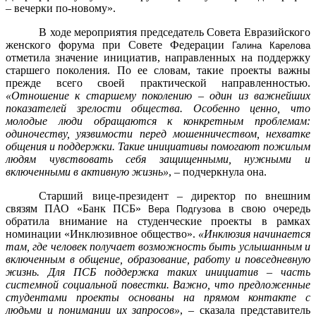
– вечерки по-новому».
В ходе мероприятия председатель Совета Евразийского
женского форума при Совете Федерации
Галина Карелова
отметила значение инициатив, направленных на поддержку
старшего поколения. По ее словам, такие проекты важны
прежде всего своей практической направленностью.
«Отношение к старшему поколению – один из важнейших
показателей зрелости общества. Особенно ценно, что
молодые люди обращаются к конкретным проблемам:
одиночеству, уязвимости перед мошенничеством, нехватке
общения и поддержки. Такие инициативы помогают пожилым
людям чувствовать себя защищенными, нужными и
включенными в активную жизнь»
, – подчеркнула она.
Старший вице-президент – директор по внешним
связям ПАО «Банк ПСБ»
в свою очередь
Вера Подгузова
обратила внимание на студенческие проекты в рамках
номинации «Инклюзивное общество».
«Инклюзия начинается
там, где человек получает возможность быть услышанным и
включенным в общение, образование, работу и повседневную
жизнь. Для ПСБ поддержка таких инициатив – часть
системной социальной повестки. Важно, что предложенные
студентами проекты основаны на прямом контакте с
людьми и понимании их запросов»
, – сказала представитель