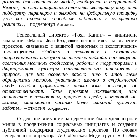
решения для конкретных людей, сообществ и территорий.
Важно, что эти инициативы проходят экспертизу, получают
поддержку партнеров и выходят на федеральную площадку
уже как проекты, способные работать в конкретных
регионах»
, – подчеркнул
.
Метелев
Генеральный директор «Роял Канин» – дивизиона
компании «Марс»
остановился на значении
Иван Кондрашев
проектов, связанных с защитой животных и экологическим
просвещением.
«Забота о животных и сохранение
биоразнообразия требуют системного подхода: просвещения,
вовлечения местных сообществ, работы с территориями и
формирования культуры ответственного отношения к
природе. Для нас особенно важно, что к этой теме
обращаются молодые участники: именно в студенческой
среде сегодня формируется новый язык разговора об
ответственности. Такие проекты показывают, что
отношение к животным, природе и среде, в которой мы
живем, становится частью более широкой культуры
заботы»
, – отметил
.
Кондрашев
Отдельное внимание на церемонии было уделено роли
медиа в продвижении социальных инициатив и создании
публичной поддержки студенческих проектов. По словам
генерального директора АО «Русская Медиагруппа»
Любови