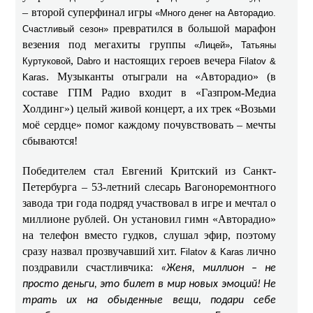
– второй суперфинал игры
«Много денег на Авторадио.
превратился в большой марафон
Счастливый сезон»
везения под мегахиты группы
,
«Лицей»
Татьяны
,
и настоящих героев вечера
Куртуковой
Dabro
Filatov &
. Музыканты отыграли на «Авторадио» (в
Karas
составе ГПМ Радио входит в «Газпром-Медиа
Холдинг») целый живой концерт, а их трек «Возьми
моё сердце» помог каждому почувствовать – мечты
сбываются!
Победителем стал Евгений Критский из Санкт-
Петербурга – 53‑летний слесарь Вагоноремонтного
завода три года подряд участвовал в игре и мечтал о
миллионе рублей. Он установил гимн «Авторадио»
на телефон вместо гудков, слушал эфир, поэтому
сразу назвал прозвучавший хит.
лично
Filatov & Karas
поздравили счастливчика:
«Женя, миллион – не
просто деньги, это билет в мир новых эмоций! Не
трать их на обыденные вещи, подари себе