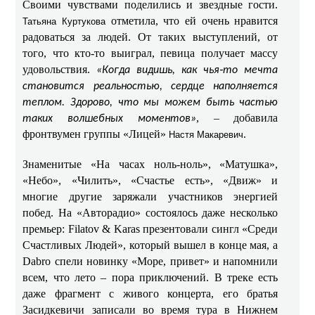
Своими чувствами поделились и звездные гости.
отметила, что ей очень нравится
Татьяна Куртукова
радоваться за людей. От таких выступлений, от
того, что кто-то выиграл, певица получает массу
удовольствия.
«Когда видишь, как чья‑то мечта
становится реальностью, сердце наполняется
теплом. Здорово, что мы можем быть частью
, – добавила
таких волшебных моментов»
фронтвумен группы «Лицей»
.
Настя Макаревич
Знаменитые «На часах ноль‑ноль», «Матушка»,
«Небо», «Чилить», «Счастье есть», «Движ» и
многие другие заряжали участников энергией
побед. На «Авторадио» состоялось даже несколько
премьер: Filatov & Karas презентовали сингл «Среди
Счастливых Людей», который вышел в конце мая, а
Dabro спели новинку «Море, привет» и напомнили
всем, что лето – пора приключений. В треке есть
даже фрагмент с живого концерта, его братья
Засидкевичи записали во время тура в Нижнем