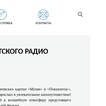
-СЛУЖБА
КОНТАКТЫ
ЕТСКОГО РАДИО
неевских картин «Мулан» и «Покахонтас»,
взрослых в увлекательное кинопутешествие!
й в волшебную атмосферу предстоящего
елей фильма.