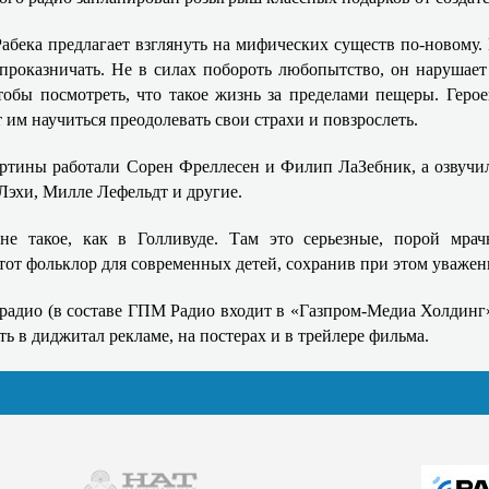
абека предлагает взглянуть на мифических существ по‑новому. 
проказничать. Не в силах побороть любопытство, он нарушает
тобы посмотреть, что такое жизнь за пределами пещеры. Геро
им научиться преодолевать свои страхи и повзрослеть.
артины работали Сорен Фреллесен и Филип ЛаЗебник, а озвучи
Лэхи, Милле Лефельдт и другие.
е такое, как в Голливуде. Там это серьезные, порой мра
от фольклор для современных детей, сохранив при этом уважен
 радио (в составе ГПМ Радио входит в «Газпром-Медиа Холдинг»
ть в диджитал рекламе, на постерах и в трейлере фильма.