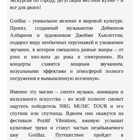
экскурсия по городу, дегустация местной кухни – и
все для двоих!
Gorillaz – уникальное явление в мировой культуре.
Проект, созданный музыкантом Деймоном
Албарном и художником Джейми Хьюлеттом,
подарил миру необычных персонажей и узнаваемое
звучание, в котором смешались разные жанры – от
рэпа и хип-хопа до рока и электроники. Их
концерты славятся мощным звучанием,
визуальными эффектами и атмосферой полного
погружения в вымышленную вселенную.
Именно эту магию – синтез музыки, анимации и
визуального искусства – во всей полноте сможет
ощутить победитель NRG MUSIC TOUR и его
спутник или спутница. Вдвоем они окажутся на
фестивале Pozitif Vibrations, вживую услышат
культовые треки и станут частью незабываемого
шоу Gorillaz. Путешествие пройдет в