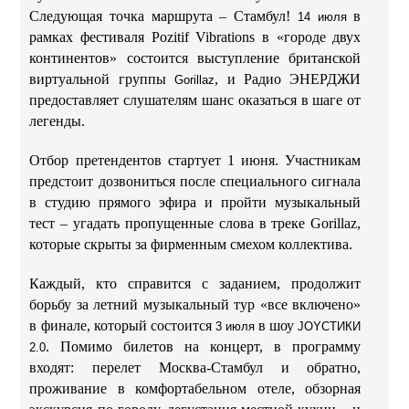
Следующая точка маршрута – Стамбул!
в
14 июля
рамках фестиваля Pozitif Vibrations в «городе двух
континентов» состоится выступление британской
виртуальной группы
, и Радио ЭНЕРДЖИ
Gorillaz
предоставляет слушателям шанс оказаться в шаге от
легенды.
Отбор претендентов стартует 1 июня. Участникам
предстоит дозвониться после специального сигнала
в студию прямого эфира и пройти музыкальный
тест – угадать пропущенные слова в треке Gorillaz,
которые скрыты за фирменным смехом коллектива.
Каждый, кто справится с заданием, продолжит
борьбу за летний музыкальный тур «все включено»
в финале, который состоится
в шоу
3 июля
JOYСТИКИ
. Помимо билетов на концерт, в программу
2.0
входят: перелет Москва-Стамбул и обратно,
проживание в комфортабельном отеле, обзорная